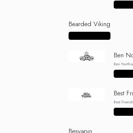
Vezi mai m
Bearded Viking
Vezi mai multe produse
Ben No
Ben Northo
Vezi mai m
Best Fr
Best Frien
Vezi mai m
Besvapin