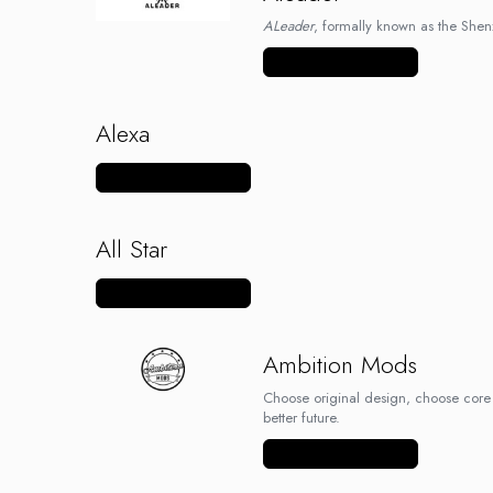
Black Note
ALeader
, formally known as the She
Blendfeel
Cyber Flavour
Vezi mai multe produse
Atmos Lab
Chemnovatic
Alexa
Babel
D-F
Vezi mai multe produse
Dinner Lady
Full Moon
All Star
Eliquid France
Vezi mai multe produse
Five Pawns
Dainty's
Drop
Ambition Mods
Five Drops
Choose original design, choose core 
Flavor Art
better future.
Ennequadro Mods
Vezi mai multe produse
Drops