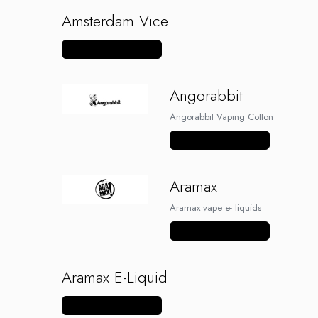
G-I
Amsterdam Vice
Hydra Vapor
Halo
Vezi mai multe produse
IVG
Goldwave
Angorabbit
Il Biscottificio
J-L
Angorabbit Vaping Cotton
Liqua
Vezi mai multe produse
Juice Sauz
Lovley Bubbly
Aramax
King Of The Rings
Aramax vape e- liquids
La Tabaccheria
Jungle Fever
Vezi mai multe produse
Loaded
M-O
Aramax E-Liquid
Monster Vape Labs
Vezi mai multe produse
Mount Vape