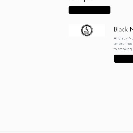
Vezi mai multe produse
Black 
At Black Not
smoke free 
to smoking.
Vezi mai m