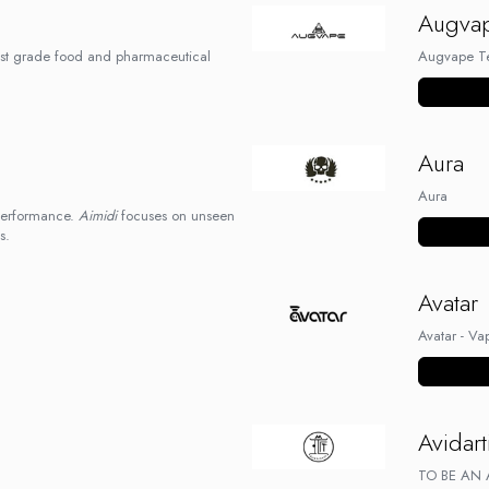
Augva
st grade food and pharmaceutical
Augvape Te
Vezi mai m
Aura
Aura
 performance.
Aimidi
focuses on unseen
Vezi mai m
s.
Avatar
Avatar - Vap
Vezi mai m
Avidart
TO BE AN 