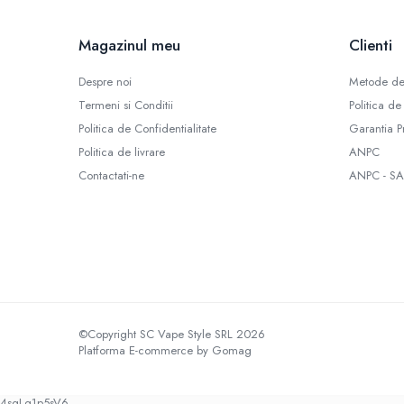
Tabacchifcio 3.0
The Vaping Gentlemen Club
Magazinul meu
Clienti
TNT Vape
Despre noi
Metode de
V-X
Termeni si Conditii
Politica de
Vampire Vape
Politica de Confidentialitate
Garantia P
Vap'Land
Politica de livrare
ANPC
Valkiria
Contactati-ne
ANPC - SA
Y-Z
Kit
Incepator
Vape Pen
Box
Vape Pod
Avansat
©Copyright SC Vape Style SRL 2026
Platforma E-commerce by Gomag
Box
Pod
4sgLq1p5sV6