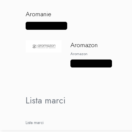
Omerta
Nasty Juice
Aromanie
Montreal Original
Vezi mai multe produse
OIL4VAP
Ohf!
P-R
Aromazon
Quinn's Blend
Aromazon
Ripe Vapes
Vezi mai multe produse
Ramsey E-Liquids
Pod Salt
S-U
Smith&Blawkins
Lista marci
ToB
Steam Train
Unsalted
Tribal Force
Lista marci
Savourea