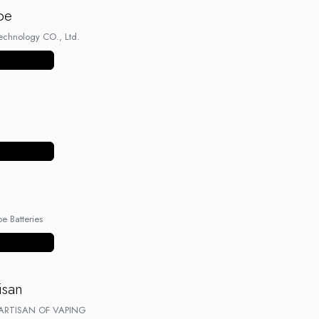
pe
chnology CO., Ltd.
ulte produse
ulte produse
e Batteries
ulte produse
isan
ARTISAN OF VAPING