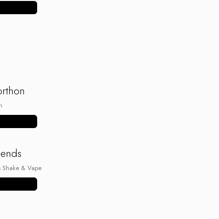
ulte produse
rthon
n
ulte produse
iends
ds Shake & Vape
ulte produse