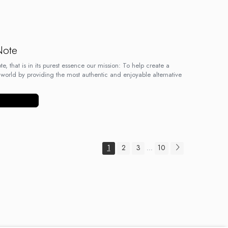
Note
e, that is in its purest essence our mission: To help create a
world by providing the most authentic and enjoyable alternative
ulte produse
1
2
3
10
...