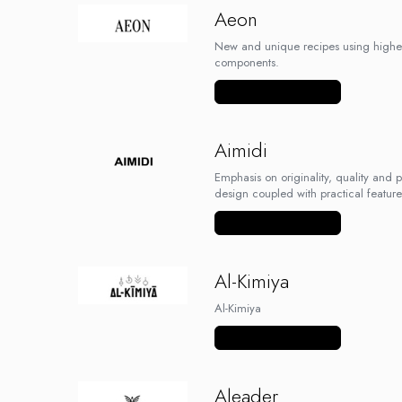
Aeon
Lichide Nicotinate
Cu Nicotina
New and unique recipes using highe
components.
Cu Nic Salt
Lichid tigara electronica fara
Vezi mai multe produse
nicotina
Lichid D.I.Y
Aimidi
Shot Nicotina
Emphasis on originality, quality and
Baza
design coupled with practical feature
Aroma concentrata
Vezi mai multe produse
0-9
A-C
Al-Kimiya
Chuffed
Al-Kimiya
Bombo
Curieux
Vezi mai multe produse
Al-Kimiya
Azhad's Elixirs
Aleader