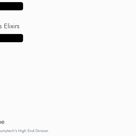
ulte produse
 Elixirs
ulte produse
pe
umytech's High End Division