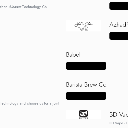
Vezi mai m
nzhen
Aleader
Technology Co.
Azhad's
Vezi mai m
Babel
Vezi mai multe produse
Barista Brew Co.
Vezi mai multe produse
technology and choose us for a joint
BD Va
BD Vape - F