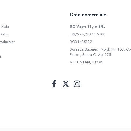
Date comerciale
 Plata
SC Vape Style SRL
 Retur
J23/278/20.01.2021
roduselor
RO34435182
Soseaua Bucuresti Nord, Nr. 10B, Co
Parter , Scara C, Ap. 375
L
VOLUNTARI, ILFOV