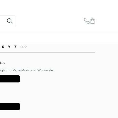
X
Y
Z
0-9
us
igh End Vape Mods and Wholesale
ulte produse
ulte produse