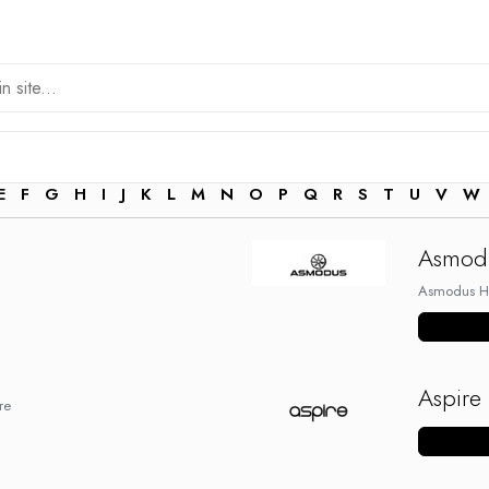
E
F
G
H
I
J
K
L
M
N
O
P
Q
R
S
T
U
V
W
Asmod
Asmodus H
Vezi mai m
Aspire
re
Vezi mai m