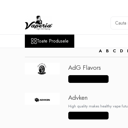
Toate Produsele
Nou
Disposable
Toate Produsele
XO Havana
A
B
C
D
Vapepro
Vozol
AdG Flavors
Element E-liquid
Vezi mai multe produse
Elf Bar
Besvapin
Advken
Lost Mary
High quality makes healthy vape futu
Veev
Vezi mai multe produse
Vuse
Lichide