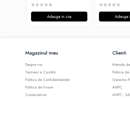
Omerta
Nasty Juice
Adauga in cos
Adauga i
Montreal Original
OIL4VAP
Ohf!
P-R
Quinn's Blend
Magazinul meu
Clienti
Ripe Vapes
Despre noi
Metode de
Ramsey E-Liquids
Termeni si Conditii
Politica de
Pod Salt
Politica de Confidentialitate
Garantia P
S-U
Politica de livrare
ANPC
Smith&Blawkins
Contactati-ne
ANPC - SA
ToB
Steam Train
Unsalted
Tribal Force
Savourea