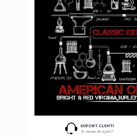
Lichide Nicotinate
Cu Nicotina
Cu Nic Salt
Lichid tigara electronica fara
nicotina
Lichid D.I.Y
Shot Nicotina
Baza
Aroma concentrata
0-9
A-C
Chuffed
Bombo
Curieux
Al-Kimiya
SUPORT CLENTI
Azhad's Elixirs
Ai nevoie de ajutor?