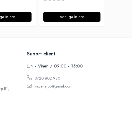
ga in cos
Adauga in cos
A
Suport clienti
Luni - Vineri / 09:00 - 15:00
0720 802 980
vaperiajob@gmail.com
rp B1,