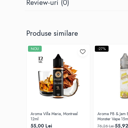
Review-uri
(0)
G-I
Hydra Vapor
Halo
IVG
Produse similare
Goldwave
Il Biscottificio
J-L
NOU
-27%
Liqua
Juice Sauz
Lovley Bubbly
King Of The Rings
La Tabaccheria
Jungle Fever
Loaded
M-O
Aroma Villa Maria, Montreal
Aroma PB & Jam Banana.
Monster Vape Labs
12ml
Monster Vape 15m
Mount Vape
55,00 Lei
55,92
76,26 Lei