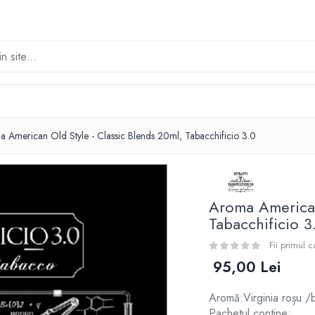
 American Old Style - Classic Blends 20ml, Tabacchificio 3.0
Aroma American
Tabacchificio 3
Fii primul 
95,00 Lei
Aromă:Virginia roșu /b
Pachetul contine: