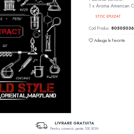
1 x Aroma American Ol
STOC EPUIZAT
Cod Produs:
80505036
Adauga la Favorite
LIVRARE GRATUITA
Pentru comenzi peste 100 RON