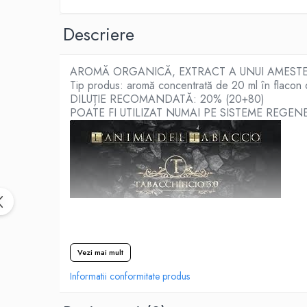
Black Note
Blendfeel
Descriere
Cyber Flavour
Atmos Lab
AROMĂ ORGANICĂ, EXTRACT A UNUI AMESTEC
Chemnovatic
Tip produs: aromă concentrată de 20 ml în flacon
Babel
DILUȚIE RECOMANDATĂ: 20% (20+80)
D-F
POATE FI UTILIZAT NUMAI PE SISTEME REGEN
Dinner Lady
Full Moon
Eliquid France
Five Pawns
Dainty's
Drop
Five Drops
Vezi mai mult
Flavor Art
Ennequadro Mods
Informatii conformitate produs
Drops