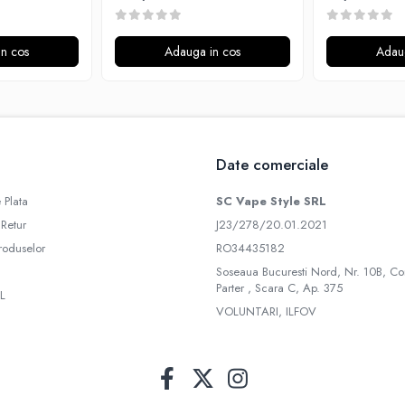
n cos
Adauga in cos
Adau
Date comerciale
 Plata
SC Vape Style SRL
 Retur
J23/278/20.01.2021
roduselor
RO34435182
Soseaua Bucuresti Nord, Nr. 10B, Co
Parter , Scara C, Ap. 375
L
VOLUNTARI, ILFOV