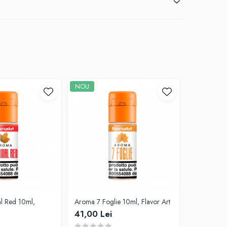
NOU
NOU
l Red 10ml,
Aroma 7 Foglie 10ml, Flavor Art
Aroma Maxx
Art
41,00 Lei
41,00 Le