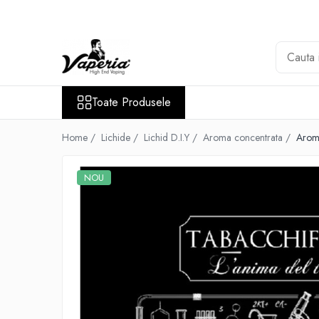
Toate Produsele
Nou
Disposable
Toate Produsele
XO Havana
Vapepro
Home /
Lichide /
Lichid D.I.Y /
Aroma concentrata /
Aroma
Vozol
NOU
Element E-liquid
Elf Bar
Besvapin
Lost Mary
Veev
Vuse
Lichide