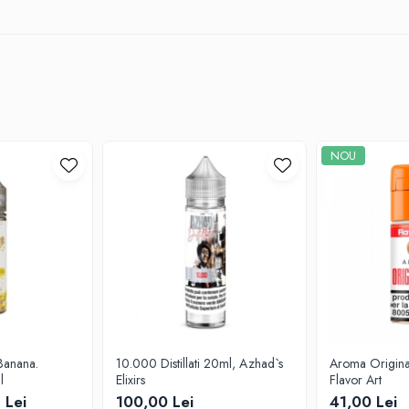
NOU
10.000 Distillati 20ml, Azhad`s
Aroma Origina
l
Elixirs
Flavor Art
 Lei
100,00 Lei
41,00 Lei