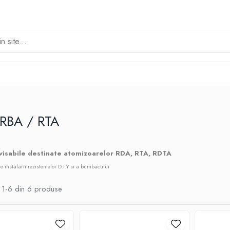
 RBA / RTA
visabile destinate atomizoarelor RDA, RTA, RDTA
e instalarii rezistentelor D.I.Y si a bumbacului
1-
6
din
6
produse