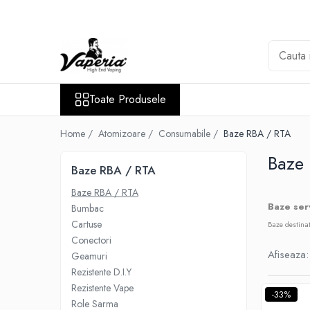
Toate Produsele
Nou
Disposable
Toate Produsele
XO Havana
Vapepro
Home /
Atomizoare /
Consumabile /
Baze RBA / RTA
Vozol
Baze
Baze RBA / RTA
Element E-liquid
Baze RBA / RTA
Elf Bar
Baze ser
Bumbac
Besvapin
Cartuse
Baze destinat
Lost Mary
Conectori
Afiseaza:
Geamuri
Veev
Rezistente D.I.Y
Vuse
Rezistente Vape
-33%
Lichide
Role Sarma