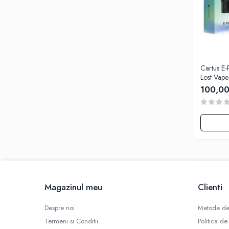
Black Note
Blendfeel
Cyber Flavour
Atmos Lab
Chemnovatic
Cartus E
Babel
Lost Vape
D-F
100,00
Dinner Lady
Full Moon
Eliquid France
Five Pawns
Dainty's
Drop
Five Drops
Magazinul meu
Clienti
Flavor Art
Ennequadro Mods
Despre noi
Metode de
Drops
Termeni si Conditii
Politica de