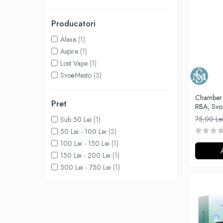
Lichide Nicotinate
Producatori
Cu Nicotina
Cu Nic Salt
Alexa
(1)
Lichid tigara electronica fara
Aspire
(1)
nicotina
Lost Vape
(1)
Lichid D.I.Y
SvoëMesto
(3)
Shot Nicotina
Chamber
Pret
Baza
RBA, Svo
Aroma concentrata
75,00 Le
Sub 50 Lei
(1)
0-9
50 Lei - 100 Lei
(2)
100 Lei - 150 Lei
(1)
A-C
150 Lei - 200 Lei
(1)
Chuffed
500 Lei - 750 Lei
(1)
Bombo
Curieux
Al-Kimiya
Azhad's Elixirs