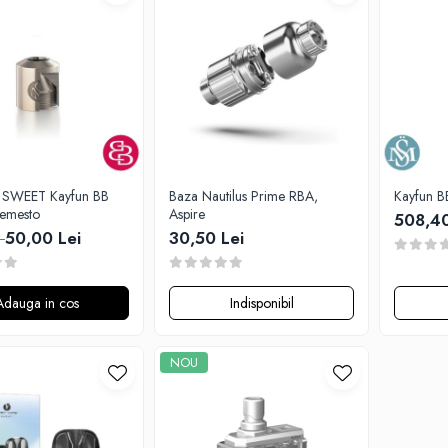
 SWEET Kayfun BB
Baza Nautilus Prime RBA,
Kayfun B
emesto
Aspire
508,40
50,00 Lei
30,50 Lei
i
Adauga in cos
Indisponibil
NOU