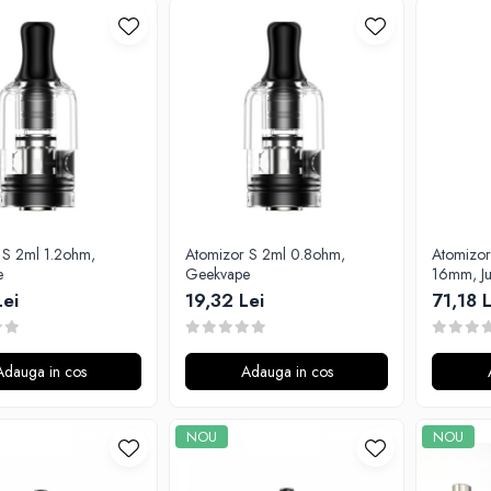
 S 2ml 1.2ohm,
Atomizor S 2ml 0.8ohm,
Atomizor
e
Geekvape
16mm, Jus
Lei
19,32 Lei
71,18 L
Adauga in cos
Adauga in cos
NOU
NOU