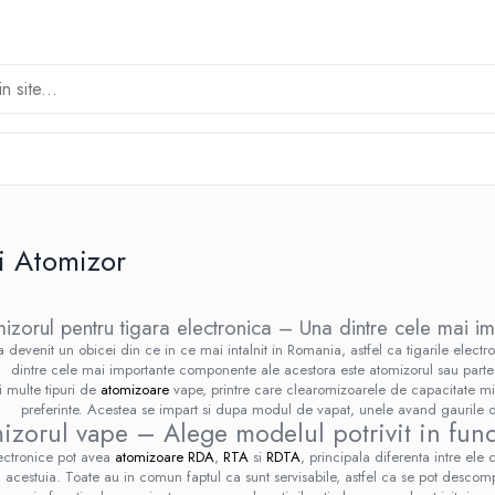
i Atomizor
izorul pentru tigara electronica – Una dintre cele mai i
 devenit un obicei din ce in ce mai intalnit in Romania, astfel ca tigarile electr
dintre cele mai importante componente ale acestora este atomizorul sau parte
i multe tipuri de
atomizoare
vape, printre care clearomizoarele de capacitate mi
preferinte. Acestea se impart si dupa modul de vapat, unele avand gaurile d
izorul vape – Alege modelul potrivit in func
lectronice pot avea
atomizoare RDA
,
RTA
si
RDTA
, principala diferenta intre ele
a acestuia. Toate au in comun faptul ca sunt servisabile, astfel ca se pot desc