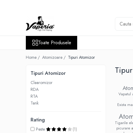
Toate Produsele
Nou
Disposable
Toate Produsele
XO Havana
Vapepro
Home /
Atomizoare /
Tipuri Atomizor
Vozol
Tipur
Tipuri Atomizor
Element E-liquid
Clearomizor
Elf Bar
Atom
RDA
Besvapin
Vapatul a
RTA
Lost Mary
Tank
Exista ma
Veev
Atom
Rating
Vuse
Tigarile e
picurare 
Peste
(1)
Lichide