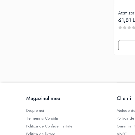
SBS
Mod
Atomizor 
Electronic
61,01 L
Mecanic
Atomizoare
Consumabile
Rezistente Vape
Geamuri
Conectori
Role Sarma
Rezistente D.I.Y
Bumbac
Magazinul meu
Clienti
Cartuse
Baze RBA / RTA
Despre noi
Metode de
Tipuri Atomizor
Termeni si Conditii
Politica de
Tank
Politica de Confidentialitate
Garantia P
Clearomizor
Politica de livrare
ANPC