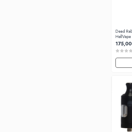
Tabacchifcio 3.0
The Vaping Gentlemen Club
TNT Vape
V-X
Dead Rab
HellVape 
Vampire Vape
175,00
Vap'Land
Valkiria
Y-Z
Kit
Incepator
Vape Pen
Box
Vape Pod
Avansat
Box
Pod