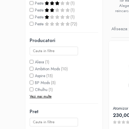
lor es
Peste
(1)
Lichide Nicotinate
Aleg
Peste
(1)
reincarc
Cu Nicotina
Peste
(1)
Cu Nic Salt
Peste
(72)
Afiseaza:
Lichid tigara electronica fara
nicotina
Producatori
Lichid D.I.Y
Shot Nicotina
Baza
Alexa
(1)
Aroma concentrata
Ambition Mods
(10)
0-9
Aspire
(15)
BP Mods
(5)
A-C
Cthulhu
(1)
Chuffed
Vezi mai multe
Bombo
Curieux
Atomizor
Pret
230,00
Al-Kimiya
Azhad's Elixirs