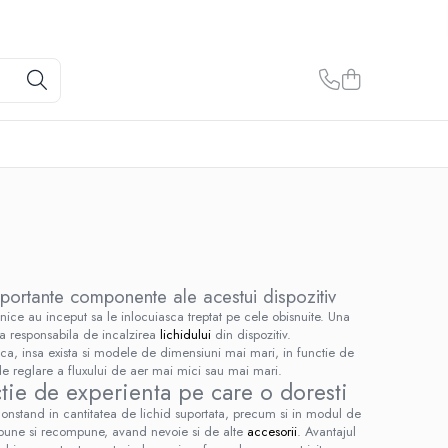
mportante componente ale acestui dispozitiv
onice au inceput sa le inlocuiasca treptat pe cele obisnuite. Una
a responsabila de incalzirea
lichidului
din dispozitiv.
ca, insa exista si modele de dimensiuni mai mari, in functie de
e reglare a fluxului de aer mai mici sau mai mari.
tie de experienta pe care o doresti
 constand in cantitatea de lichid suportata, precum si in modul de
ompune si recompune, avand nevoie si de alte
accesorii
. Avantajul