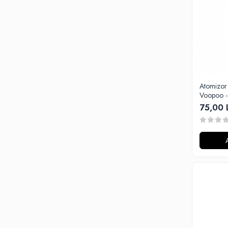
Omerta
Nasty Juice
Montreal Original
OIL4VAP
Ohf!
P-R
Atomizor 
Quinn's Blend
Voopoo -
Ripe Vapes
75,00 
Ramsey E-Liquids
Pod Salt
S-U
Smith&Blawkins
ToB
Steam Train
Unsalted
Tribal Force
Savourea