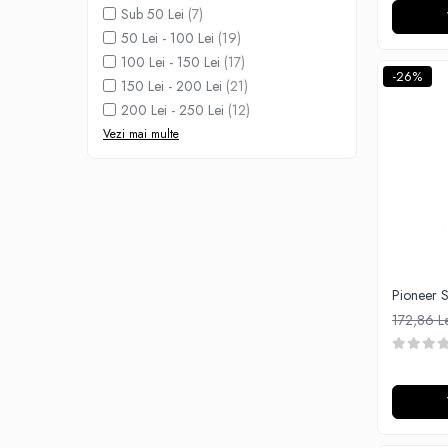
Black Note
Sub 50 Lei
(7)
Blendfeel
50 Lei - 100 Lei
(19)
Cyber Flavour
100 Lei - 150 Lei
(17)
-26%
Atmos Lab
150 Lei - 200 Lei
(21)
Chemnovatic
200 Lei - 250 Lei
(12)
Babel
Vezi mai multe
D-F
Dinner Lady
Full Moon
Eliquid France
Five Pawns
Dainty's
Pioneer 
172,86 L
Drop
Five Drops
Flavor Art
Ennequadro Mods
Drops