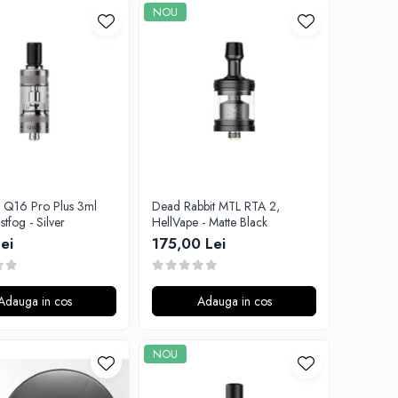
NOU
 Q16 Pro Plus 3ml
Dead Rabbit MTL RTA 2,
tfog - Silver
HellVape - Matte Black
ei
175,00 Lei
Adauga in cos
Adauga in cos
NOU