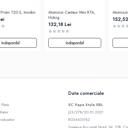
Prism T20-S, Innokin
Atomizor Centaur Mini RTA,
Atomizor 
Hotcig
ei
152,52
132,18 Lei
Indisponibil
Indisponibil
Date comerciale
 Plata
SC Vape Style SRL
 Retur
J23/278/20.01.2021
roduselor
RO34435182
Soseaua Bucuresti Nord, Nr. 10B, Co