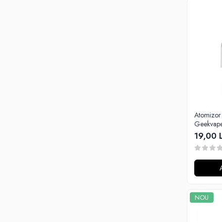
G-I
Hydra Vapor
Halo
IVG
Goldwave
Il Biscottificio
J-L
Liqua
Juice Sauz
Atomizor
Lovley Bubbly
Geekvap
19,00 
King Of The Rings
La Tabaccheria
Jungle Fever
Loaded
M-O
NOU
Monster Vape Labs
Mount Vape