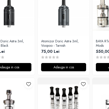
Doric Astra 3ml,
Atomizor Doric Astra 3ml,
BAYA RTA
 Black
Voopoo - Tarnish
Mods
Lei
75,00 Lei
550,00
Adauga in cos
Adauga in cos