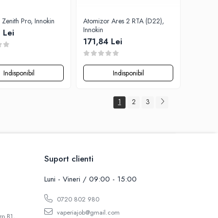
Zenith Pro, Innokin
Atomizor Ares 2 RTA (D22),
Innokin
 Lei
171,84 Lei
Indisponibil
Indisponibil
1
2
3
Suport clienti
Luni - Vineri / 09:00 - 15:00
0720 802 980
vaperiajob@gmail.com
rp B1,