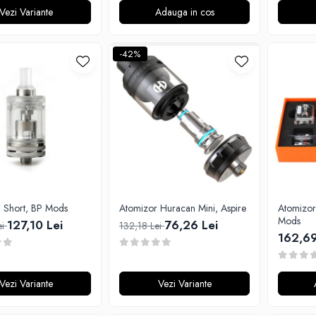
Vezi Variante
Adauga in cos
-42%
S Short, BP Mods
Atomizor Huracan Mini, Aspire
Atomizo
Mods
127,10 Lei
76,26 Lei
ei
132,18 Lei
162,69
Vezi Variante
Vezi Variante