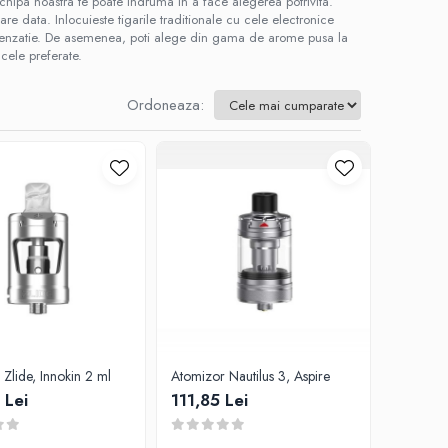
r echipa noastra te poate indruma in a face alegerea potrivita.
are data. Inlocuieste tigarile traditionale cu cele electronice
i senzatie. De asemenea, poti alege din gama de arome pusa la
cele preferate.
Ordoneaza:
Zlide, Innokin 2 ml
Atomizor Nautilus 3, Aspire
 Lei
111,85 Lei