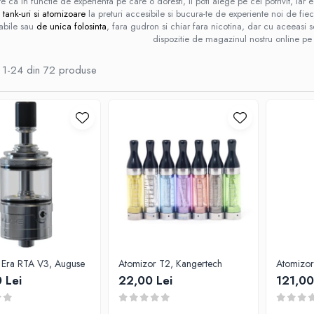
te ca in functie de experienta pe care o doresti, il poti alege pe cel potrivit, ia
e
tank-uri si atomizoare
la preturi accesibile si bucura-te de experiente noi de fiec
abile sau
de unica folosinta
, fara gudron si chiar fara nicotina, dar cu aceeas
dispozitie de magazinul nostru online pe 
1-
24
din
72
produse
 Era RTA V3, Auguse
Atomizor T2, Kangertech
Atomizor 
 Lei
22,00 Lei
121,00