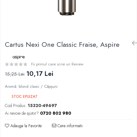
Curieux
BP Mods
Al-Kimiya
Bearded Viking
Azhad's Elixirs
Creavap
Black Note
Cthulhu
Blendfeel
Atmos Lab
Cyber Flavour
Cartus Nexi One Classic Fraise, Aspire
Alexa
Atmos Lab
D-F
Chemnovatic
Eleaf
Fii primul care scrie un Review
Babel
Efest
10,17 Lei
15,25 Lei
D-F
Demon Killer
Dinner Lady
Aromă: blond clasic / Căpșuni
DigiFlavor
Full Moon
Freemax
STOC EPUIZAT
Eliquid France
Ehpro
Cod Produs:
15320-49697
Five Pawns
DotMod
Ai nevoie de ajutor?
0720 802 980
Dainty's
Elf Bar
Drop
Adauga la Favorite
Cere informatii
Fumytech
Five Drops
Element E-liquid