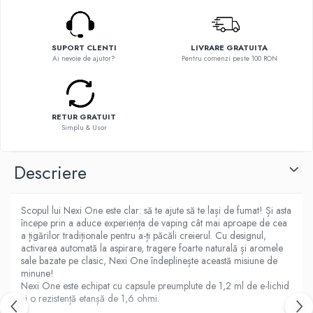
Flavor Art
Ennequadro Mods
Ennequadro Mods
Early Bird
Drops
SUPORT CLENTI
LIVRARE GRATUITA
G-I
G-I
Ai nevoie de ajutor?
Pentru comenzi peste 100 RON
GreenSound
Hydra Vapor
iJoy
Halo
GeekVape
IVG
RETUR GRATUIT
Innokin
Simplu & Usor
Goldwave
Golisi
Il Biscottificio
HotCig
Descriere
J-L
HellVape
Liqua
HOHM
Scopul lui Nexi One este clar: să te ajute să te lași de fumat! Și asta
Juice Sauz
J-L
începe prin a aduce experiența de vaping cât mai aproape de cea
Lovley Bubbly
a țigărilor tradiționale pentru a-ți păcăli creierul. Cu designul,
Joyetech
King Of The Rings
activarea automată la aspirare, tragere foarte naturală și aromele
Kangertech
sale bazate pe clasic, Nexi One îndeplinește această misiune de
La Tabaccheria
minune!
Kizoku
Jungle Fever
Nexi One este echipat cu capsule preumplute de 1,2 ml de e-lichid
JustFog
și o rezistență etanșă de 1,6 ohmi.
Loaded
Kamry