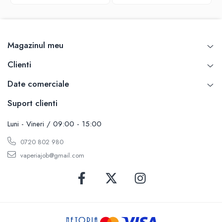
SvoëMesto
Telli`s Mod
V-X
Magazinul meu
Vaperia
Clienti
Wotofo
Vandy Vape
Date comerciale
Vapesoon
Suport clienti
Vaporam
Vaporesso
Luni - Vineri / 09:00 - 15:00
Vapeonly
0720 802 980
Wismec
vaperiajob@gmail.com
Vaptio
Voopoo
Vapefly
Voom
Wick'N'Vape
Vapepro