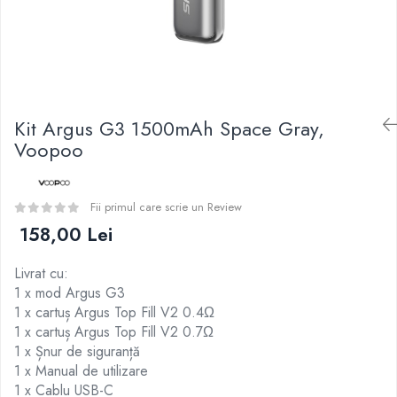
Curieux
BP Mods
Al-Kimiya
Bearded Viking
Azhad's Elixirs
Creavap
Black Note
Cthulhu
Blendfeel
Atmos Lab
Cyber Flavour
Kit Argus G3 1500mAh Space Gray,
Alexa
Atmos Lab
Voopoo
D-F
Chemnovatic
Eleaf
Babel
Efest
Fii primul care scrie un Review
D-F
Demon Killer
158,00 Lei
Dinner Lady
DigiFlavor
Full Moon
Livrat cu:
Freemax
Eliquid France
1 x mod Argus G3
Ehpro
Five Pawns
1 x cartuș Argus Top Fill V2 0.4Ω
DotMod
1 x cartuș Argus Top Fill V2 0.7Ω
Dainty's
Elf Bar
1 x Șnur de siguranță
Drop
Fumytech
1 x Manual de utilizare
Five Drops
1 x Cablu USB-C
Element E-liquid