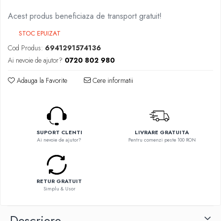
Flavor Art
Ennequadro Mods
Acest produs beneficiaza de transport gratuit!
Ennequadro Mods
Early Bird
Drops
STOC EPUIZAT
G-I
G-I
Cod Produs:
6941291574136
GreenSound
Hydra Vapor
Ai nevoie de ajutor?
0720 802 980
iJoy
Halo
GeekVape
Adauga la Favorite
Cere informatii
IVG
Innokin
Goldwave
Golisi
Il Biscottificio
HotCig
J-L
HellVape
SUPORT CLENTI
LIVRARE GRATUITA
Liqua
HOHM
Ai nevoie de ajutor?
Pentru comenzi peste 100 RON
Juice Sauz
J-L
Lovley Bubbly
Joyetech
King Of The Rings
Kangertech
RETUR GRATUIT
La Tabaccheria
Simplu & Usor
Kizoku
Jungle Fever
JustFog
Loaded
Descriere
Kamry