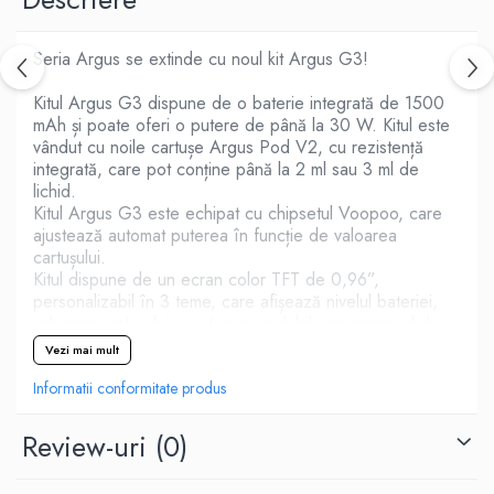
M-O
Lost Vape
Monster Vape Labs
Lost Mary
Seria Argus se extinde cu noul kit Argus G3!
Mount Vape
LVE
Kitul Argus G3 dispune de o baterie integrată de 1500
Omerta
M-O
mAh și poate oferi o putere de până la 30 W. Kitul este
Nasty Juice
Neutral Brand
vândut cu noile cartușe Argus Pod V2, cu rezistență
Montreal Original
integrată, care pot conține până la 2 ml sau 3 ml de
Nitecore
OIL4VAP
lichid.
OBS
Kitul Argus G3 este echipat cu chipsetul Voopoo, care
Ohf!
Oxva
ajustează automat puterea în funcție de valoarea
P-R
cartușului.
Mark Bugs
Kitul dispune de un ecran color TFT de 0,96”,
Quinn's Blend
ODB
personalizabil în 3 teme, care afișează nivelul bateriei,
Ripe Vapes
Mechlyfe
valoarea cartușului și puterea, reglabil prin intermediul
Ramsey E-Liquids
unui buton de pe lateralul kitului.
Native Wicks
Vezi mai mult
Pod Salt
Kitul funcționează în modul de aspirare automată.
Muji
Debitul de aer este reglabil prin intermediul unui buton
Informatii conformitate produs
S-U
Omerta
glisant de pe lateralul cartușului.
Smith&Blawkins
Mxjo
Kitul Argus G3 măsoară 120 x 26,4 x 15,1 mm și este
Review-uri
(0)
fabricat din aliaj de zinc.
ToB
Mythical Vapers
Kitul funcționează cu noile cartușe cu bobină integrată
Steam Train
P-R