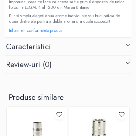
impreuna, ceea ce face ca acesta sa fie primul dispozitiv de unica
M-O
Lost Vape
folosinta LEGAL 4ml 1200 din Marea Britanie!
Monster Vape Labs
Lost Mary
Pur si simplu alegeti doua arome individuale sau bucurati-va de
Mount Vape
doua dintre ele pentru a dubla aroma si a dubla succesul!
LVE
Omerta
Informatii conformitate produs
M-O
Nasty Juice
Neutral Brand
Caracteristici
Montreal Original
Nitecore
OIL4VAP
OBS
Ohf!
Review-uri
(0)
Oxva
P-R
Mark Bugs
Quinn's Blend
ODB
Ripe Vapes
Mechlyfe
Ramsey E-Liquids
Produse similare
Native Wicks
Pod Salt
Muji
S-U
Omerta
Smith&Blawkins
Mxjo
ToB
Mythical Vapers
Steam Train
P-R