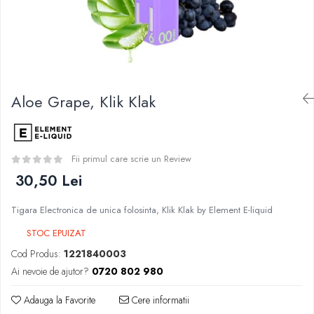
Curieux
BP Mods
Al-Kimiya
Bearded Viking
Azhad's Elixirs
Creavap
Black Note
Cthulhu
Blendfeel
Atmos Lab
Cyber Flavour
Aloe Grape, Klik Klak
Alexa
Atmos Lab
D-F
Chemnovatic
Eleaf
Babel
Fii primul care scrie un Review
Efest
D-F
30,50 Lei
Demon Killer
Dinner Lady
DigiFlavor
Full Moon
Tigara Electronica de unica folosinta, Klik Klak by Element E-liquid
Freemax
Eliquid France
STOC EPUIZAT
Ehpro
Five Pawns
Cod Produs:
1221840003
DotMod
Dainty's
Ai nevoie de ajutor?
0720 802 980
Elf Bar
Drop
Fumytech
Adauga la Favorite
Cere informatii
Five Drops
Element E-liquid