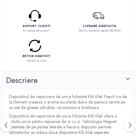
Flavor Art
Ennequadro Mods
Ennequadro Mods
Early Bird
Drops
G-I
G-I
SUPORT CLENTI
LIVRARE GRATUITA
GreenSound
Ai nevoie de ajutor?
Pentru comenzi peste 100 RON
Hydra Vapor
iJoy
Halo
GeekVape
IVG
Innokin
RETUR GRATUIT
Goldwave
Simplu & Usor
Golisi
Il Biscottificio
HotCig
J-L
Descriere
HellVape
Liqua
HOHM
Juice Sauz
J-L
Dispozitivul de vaporizare de unica folosinta Klik Klak Peach Ice de
Lovley Bubbly
la Element creeaza o aroma suculenta dulce de piersica servita pe
Joyetech
un pat de gheata zdrobita, racoritoare si linistitoare.
King Of The Rings
Kangertech
La Tabaccheria
Dispozitivul de vaporizare de unica folosinta Klik Klak ofera o
Kizoku
solutie unica pentru vapoarea de zi cu zi. Tehnologia Magnet
Jungle Fever
patentata de pe partea laterala a fiecarui dispozitiv permite
JustFog
Loaded
utilizatorilor sa imbine doua dispozitive Klik Klak separate
Kamry