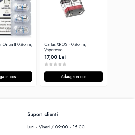
h Orion II 0.8ohm,
Cartus XROS - 0.8ohm,
Rezistenta 
Vaporesso
Aspire
17,00 Lei
15,00 Le
ga in cos
Adauga in cos
A
Suport clienti
Luni - Vineri / 09:00 - 15:00