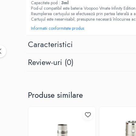
Black Note
Capacitate pod :
3ml
Pod-ul compatibil este bateria Voopoo Vmate Infinity Edition
Blendfeel
Reumplerea cartușului se efectuează prin partea laterală a a
Cyber Flavour
Cartușul este neservisabil; presupune necesară înlocuirea ac
Atmos Lab
Informatii conformitate produs
Chemnovatic
Babel
Caracteristici
D-F
Dinner Lady
Review-uri
(0)
Full Moon
Eliquid France
Five Pawns
Dainty's
Produse similare
Drop
Five Drops
Flavor Art
Ennequadro Mods
Drops