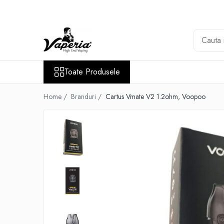
Toate Produsele
Nou
Disposable
Toate Produsele
XO Havana
Vapepro
Home /
Branduri /
Cartus Vmate V2 1.2ohm, Voopoo
Vozol
Element E-liquid
Elf Bar
Besvapin
Lost Mary
Veev
Vuse
Lichide