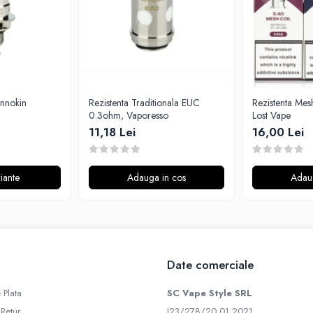
Innokin
Rezistenta Traditionala EUC
Rezistenta Mes
0.3ohm, Vaporesso
Lost Vape
11,18 Lei
16,00 Lei
iante
Adauga in cos
Adau
Date comerciale
 Plata
SC Vape Style SRL
 Retur
J23/278/20.01.2021