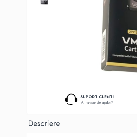
Lichide Nicotinate
Cu Nicotina
Cu Nic Salt
Lichid tigara electronica fara
nicotina
Lichid D.I.Y
Shot Nicotina
Baza
Aroma concentrata
0-9
A-C
SUPORT CLENTI
Chuffed
Ai nevoie de ajutor?
Bombo
Curieux
Descriere
Al-Kimiya
Azhad's Elixirs