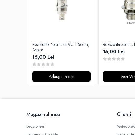
G-I
Hydra Vapor
Halo
IVG
Goldwave
Il Biscottificio
Rezistenta Nautilus BVC 1.6ohm,
Rezistenta Zenith, 
J-L
Aspire
15,00 Lei
15,00 Lei
Liqua
Juice Sauz
Lovley Bubbly
Adauga in cos
Vezi Var
King Of The Rings
La Tabaccheria
Jungle Fever
Loaded
M-O
Magazinul meu
Clienti
Monster Vape Labs
Despre noi
Metode de
Mount Vape
Termeni si Conditii
Politica de