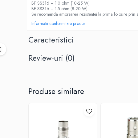
Black Note
BF SS316 – 1.0 ohm (10-25 W).
BF SS316 – 1.5 ohm (8-20 W).
Blendfeel
Se recomanda amorsarea rezistentei la prima folosire prin apli
Cyber Flavour
Informatii conformitate produs
Atmos Lab
Chemnovatic
Caracteristici
Babel
D-F
Review-uri
(0)
Dinner Lady
Full Moon
Eliquid France
Five Pawns
Produse similare
Dainty's
Drop
Five Drops
Flavor Art
Ennequadro Mods
Drops