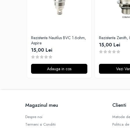
G-I
Hydra Vapor
Halo
IVG
Goldwave
Rezistenta Nautilus BVC 1.6ohm,
Rezistenta Zenith, 
Il Biscottificio
Aspire
15,00 Lei
J-L
15,00 Lei
Liqua
Juice Sauz
Adauga in cos
Vezi Var
Lovley Bubbly
King Of The Rings
La Tabaccheria
Jungle Fever
Loaded
Magazinul meu
Clienti
M-O
Despre noi
Metode de
Monster Vape Labs
Termeni si Conditii
Politica de
Mount Vape