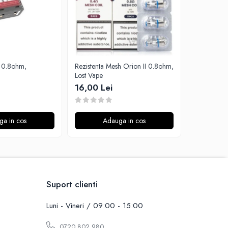
Rezistenta Mesh Orion II 0.8ohm,
Rezistenta 
Lost Vape
Aspire
16,00 Lei
15,00 Le
ga in cos
Adauga in cos
A
Suport clienti
Luni - Vineri / 09:00 - 15:00
0720 802 980