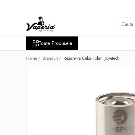
Toate Produsele
Nou
Disposable
Toate Produsele
XO Havana
Vapepro
Home /
Branduri /
Rezistenta Cubis 1ohm, Joyetech
Vozol
Element E-liquid
Elf Bar
Besvapin
Lost Mary
Veev
Vuse
Lichide