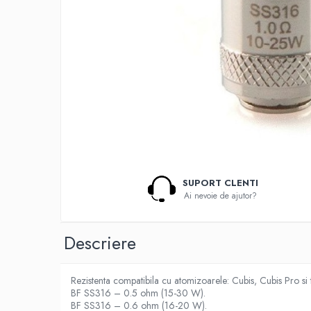
Lichide Nicotinate
Cu Nicotina
Cu Nic Salt
Lichid tigara electronica fara
nicotina
Lichid D.I.Y
Shot Nicotina
Baza
Aroma concentrata
0-9
SUPORT CLENTI
Ai nevoie de ajutor?
A-C
Chuffed
Descriere
Bombo
Curieux
Al-Kimiya
Rezistenta compatibila cu atomizoarele: Cubis, Cubis Pro si
BF SS316 – 0.5 ohm (15-30 W).
Azhad's Elixirs
BF SS316 – 0.6 ohm (16-20 W).