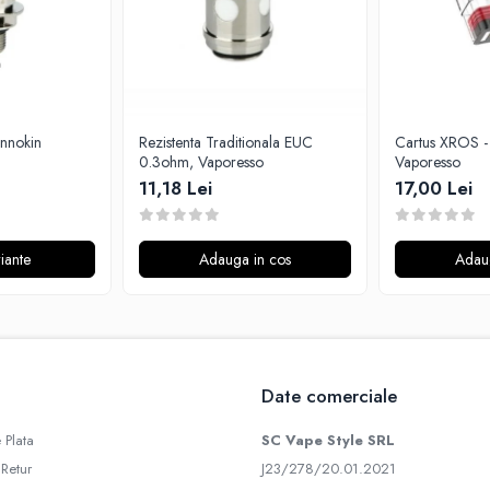
Innokin
Rezistenta Traditionala EUC
Cartus XROS - 0.8ohm,
0.3ohm, Vaporesso
Vaporesso
11,18 Lei
17,00 Lei
iante
Adauga in cos
Adau
Date comerciale
 Plata
SC Vape Style SRL
 Retur
J23/278/20.01.2021