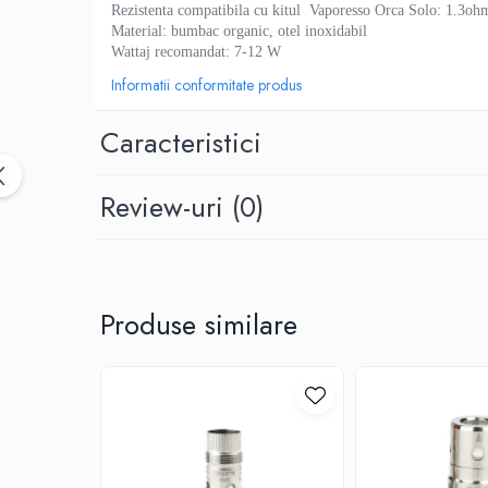
Black Note
Rezistenta compatibila cu kitul Vaporesso Orca Solo: 1.
Blendfeel
Material: bumbac organic, otel inoxidabil
Wattaj recomandat: 7-12 W
Cyber Flavour
Informatii conformitate produs
Atmos Lab
Chemnovatic
Caracteristici
Babel
D-F
Review-uri
(0)
Dinner Lady
Full Moon
Eliquid France
Five Pawns
Produse similare
Dainty's
Drop
Five Drops
Flavor Art
Ennequadro Mods
Drops