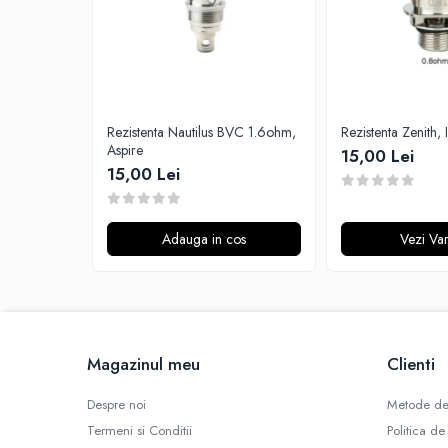
G-I
Hydra Vapor
Halo
IVG
Goldwave
Rezistenta Nautilus BVC 1.6ohm,
Rezistenta Zenith, 
Il Biscottificio
Aspire
15,00 Lei
J-L
15,00 Lei
Liqua
Juice Sauz
Adauga in cos
Vezi Var
Lovley Bubbly
King Of The Rings
La Tabaccheria
Jungle Fever
Loaded
Magazinul meu
Clienti
M-O
Despre noi
Metode de
Monster Vape Labs
Termeni si Conditii
Politica de
Mount Vape