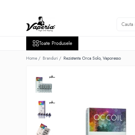
Toate Produsele
Nou
Disposable
Toate Produsele
XO Havana
Vapepro
Home /
Branduri /
Rezistenta Orca Solo, Vaporesso
Vozol
Element E-liquid
Elf Bar
Besvapin
Lost Mary
Veev
Vuse
Lichide