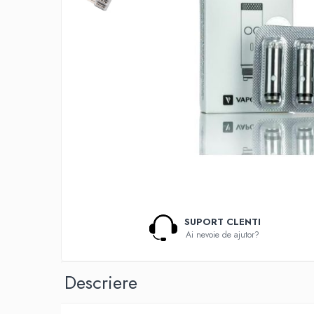
Lichide Nicotinate
Cu Nicotina
Cu Nic Salt
Lichid tigara electronica fara
nicotina
Lichid D.I.Y
Shot Nicotina
Baza
Aroma concentrata
0-9
A-C
SUPORT CLENTI
Chuffed
Ai nevoie de ajutor?
Bombo
Curieux
Descriere
Al-Kimiya
Azhad's Elixirs