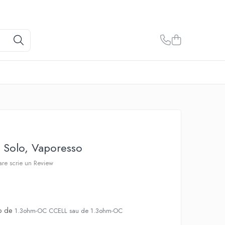
a Solo, Vaporesso
care scrie un Review
so de
1.3ohm-OC CCELL sau de 1.3ohm-OC