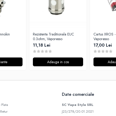
Innokin
Rezistenta Traditionala EUC
Cartus XROS - 0.8ohm,
0.3ohm, Vaporesso
Vaporesso
11,18 Lei
17,00 Lei
iante
Adauga in cos
Adau
Date comerciale
 Plata
SC Vape Style SRL
 Retur
J23/278/20.01.2021