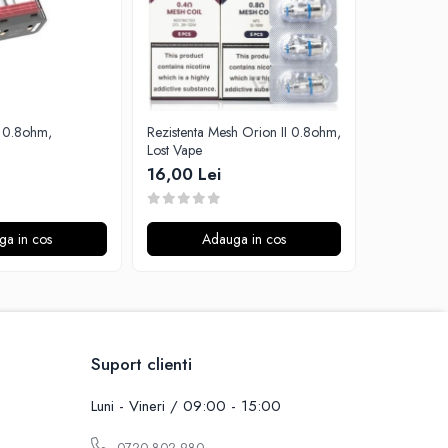
Rezistenta Mesh Orion II 0.8ohm,
Rezistenta 
Lost Vape
Aspire
16,00 Lei
15,00 Le
ga in cos
Adauga in cos
A
Suport clienti
Luni - Vineri / 09:00 - 15:00
0720 802 980