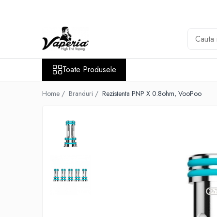
Toate Produsele
Nou
Disposable
Toate Produsele
XO Havana
Vapepro
Home /
Branduri /
Rezistenta PNP X 0.8ohm, VooPoo
Vozol
Element E-liquid
Elf Bar
Besvapin
Lost Mary
Veev
Vuse
Lichide