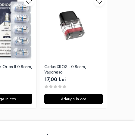
h Orion II 0.8ohm,
Cartus XROS - 0.8ohm,
Rezistenta 
Vaporesso
Aspire
17,00 Lei
15,00 Le
ga in cos
Adauga in cos
A