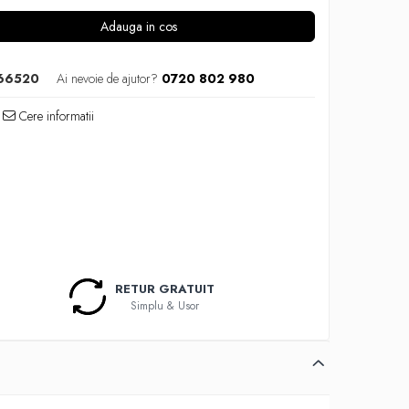
Adauga in cos
66520
Ai nevoie de ajutor?
0720 802 980
Cere informatii
RETUR GRATUIT
Simplu & Usor