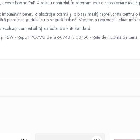
aceste bobine PnP X preiau controlul. În program este o reproiectare totală p
bunătățit pentru o absorbție optimă și o plasă(mesh) reprelucrată pentru o în
fără pierderea gustului cu o singură bobină. Voopoo a reproiectat chiar îmbina
u aceleași compatibilități ca bobinele PnP standard.
2W și 16W - Raport PG/VG de la 60/40 la 50/50 - Rata de nicotină de până 