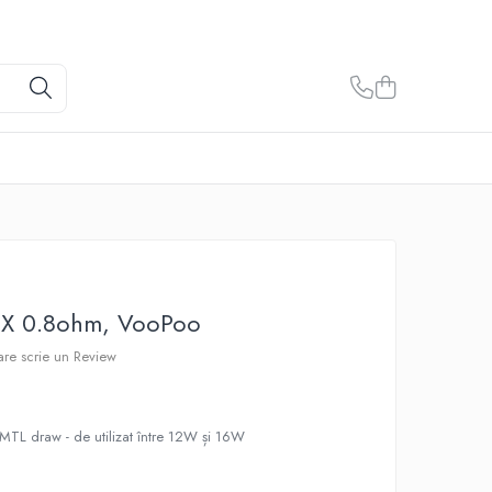
P X 0.8ohm, VooPoo
care scrie un Review
MTL draw - de utilizat între 12W și 16W