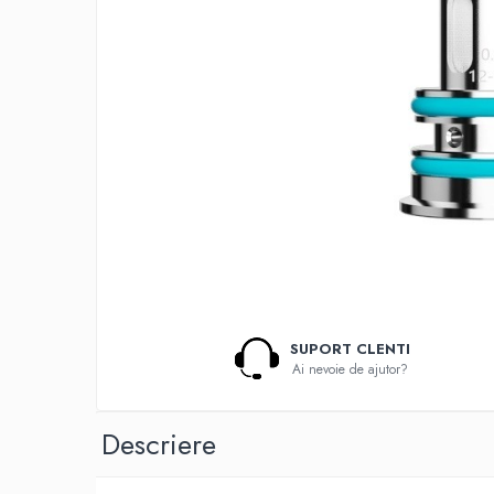
Lichide Nicotinate
Cu Nicotina
Cu Nic Salt
Lichid tigara electronica fara
nicotina
Lichid D.I.Y
Shot Nicotina
Baza
Aroma concentrata
0-9
A-C
SUPORT CLENTI
Chuffed
Ai nevoie de ajutor?
Bombo
Curieux
Descriere
Al-Kimiya
Azhad's Elixirs