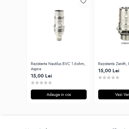
G-I
Hydra Vapor
Halo
IVG
Goldwave
Il Biscottificio
J-L
Liqua
Juice Sauz
Rezistenta Nautilus BVC 1.6ohm,
Rezistenta Zenith, 
Aspire
15,00 Lei
Lovley Bubbly
15,00 Lei
King Of The Rings
La Tabaccheria
Jungle Fever
Adauga in cos
Vezi Var
Loaded
M-O
Monster Vape Labs
Mount Vape