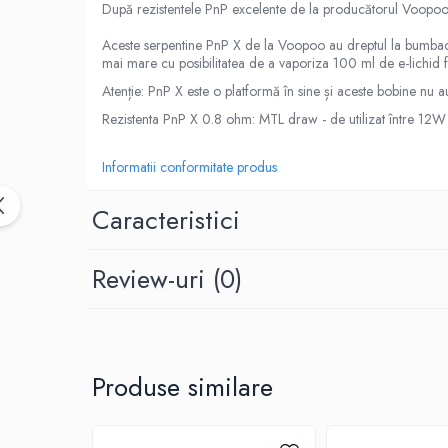
Black Note
După rezistentele PnP excelente de la producătorul Voopoo, 
Blendfeel
Aceste serpentine PnP X de la Voopoo au dreptul la bumbac îm
Cyber Flavour
mai mare cu posibilitatea de a vaporiza 100 ml de e-lichid 
Atmos Lab
Atenție: PnP X este o platformă în sine și aceste bobine nu a
Chemnovatic
Rezistenta PnP X 0.8 ohm: MTL draw - de utilizat între 1
Babel
D-F
Informatii conformitate produs
Dinner Lady
Caracteristici
Full Moon
Eliquid France
Five Pawns
Review-uri
(0)
Dainty's
Drop
Five Drops
Flavor Art
Produse similare
Ennequadro Mods
Drops