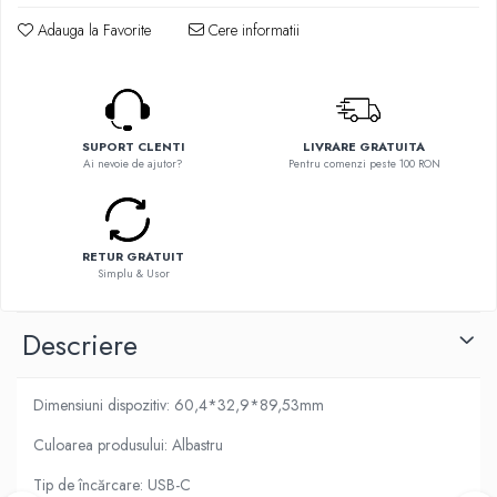
Flavor Art
Ennequadro Mods
Adauga la Favorite
Cere informatii
Ennequadro Mods
Early Bird
Drops
G-I
G-I
GreenSound
Hydra Vapor
iJoy
SUPORT CLENTI
LIVRARE GRATUITA
Halo
Ai nevoie de ajutor?
Pentru comenzi peste 100 RON
GeekVape
IVG
Innokin
Goldwave
Golisi
Il Biscottificio
HotCig
RETUR GRATUIT
J-L
Simplu & Usor
HellVape
Liqua
HOHM
Juice Sauz
Descriere
J-L
Lovley Bubbly
Joyetech
King Of The Rings
Dimensiuni dispozitiv: 60,4*32,9*89,53mm
Kangertech
La Tabaccheria
Kizoku
Culoarea produsului: Albastru
Jungle Fever
JustFog
Loaded
Tip de încărcare: USB-C
Kamry