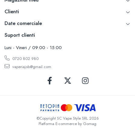
SvoëMesto
Clienti
Telli`s Mod
Date comerciale
V-X
Vaperia
Suport clienti
Wotofo
Luni - Vineri / 09:00 - 15:00
Vandy Vape
Vapesoon
0720 802 980
Vaporam
vaperiajob@gmail.com
Vaporesso
Vapeonly
Wismec
Vaptio
Voopoo
Vapefly
©Copyright SC Vape Style SRL 2026
Voom
Platforma E-commerce by Gomag
Wick'N'Vape
Vapepro