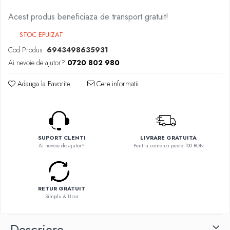
Flavor Art
Ennequadro Mods
Acest produs beneficiaza de transport gratuit!
Ennequadro Mods
Early Bird
Drops
STOC EPUIZAT
G-I
G-I
Cod Produs:
6943498635931
GreenSound
Hydra Vapor
Ai nevoie de ajutor?
0720 802 980
iJoy
Halo
GeekVape
Adauga la Favorite
Cere informatii
IVG
Innokin
Goldwave
Golisi
Il Biscottificio
HotCig
J-L
HellVape
SUPORT CLENTI
LIVRARE GRATUITA
Liqua
HOHM
Ai nevoie de ajutor?
Pentru comenzi peste 100 RON
Juice Sauz
J-L
Lovley Bubbly
Joyetech
King Of The Rings
Kangertech
RETUR GRATUIT
La Tabaccheria
Simplu & Usor
Kizoku
Jungle Fever
JustFog
Loaded
Descriere
Kamry