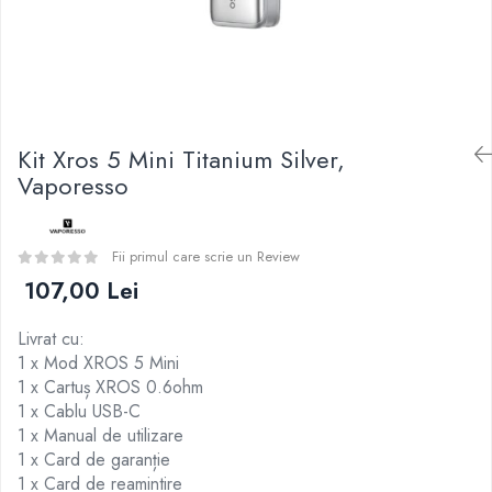
Curieux
BP Mods
Al-Kimiya
Bearded Viking
Azhad's Elixirs
Creavap
Black Note
Cthulhu
Blendfeel
Atmos Lab
Cyber Flavour
Kit Xros 5 Mini Titanium Silver,
Alexa
Atmos Lab
Vaporesso
D-F
Chemnovatic
Eleaf
Babel
Efest
Fii primul care scrie un Review
D-F
Demon Killer
107,00 Lei
Dinner Lady
DigiFlavor
Full Moon
Livrat cu:
Freemax
Eliquid France
1 x Mod XROS 5 Mini
Ehpro
Five Pawns
1 x Cartuș XROS 0.6ohm
DotMod
1 x Cablu USB-C
Dainty's
Elf Bar
1 x Manual de utilizare
Drop
Fumytech
1 x Card de garanție
Five Drops
1 x Card de reamintire
Element E-liquid