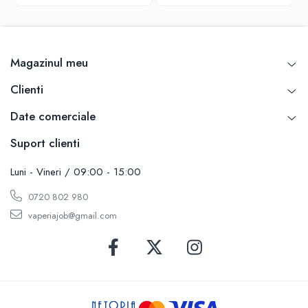
SvoëMesto
Telli`s Mod
V-X
Magazinul meu
Vaperia
Clienti
Wotofo
Vandy Vape
Date comerciale
Vapesoon
Suport clienti
Vaporam
Vaporesso
Luni - Vineri / 09:00 - 15:00
Vapeonly
0720 802 980
Wismec
vaperiajob@gmail.com
Vaptio
Voopoo
Vapefly
Voom
Wick'N'Vape
Vapepro