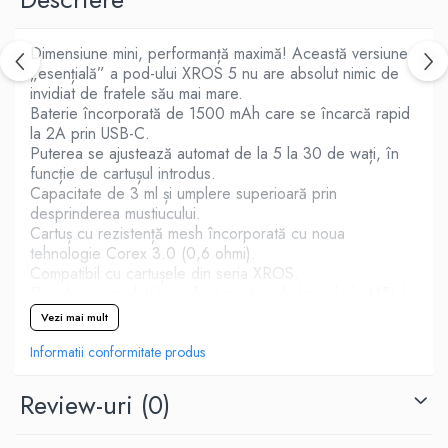
M-O
Lost Vape
Monster Vape Labs
Lost Mary
Dimensiune mini, performanță maximă! Această versiune
Mount Vape
„esențială” a pod-ului XROS 5 nu are absolut nimic de
LVE
invidiat de fratele său mai mare.
Omerta
M-O
Baterie încorporată de 1500 mAh care se încarcă rapid
Nasty Juice
Neutral Brand
la 2A prin USB-C.
Montreal Original
Puterea se ajustează automat de la 5 la 30 de wați, în
Nitecore
OIL4VAP
funcție de cartușul introdus.
OBS
Capacitate de 3 ml și umplere superioară prin
Ohf!
Oxva
desprinderea mustiucului.
P-R
Cartuș cu rezistență mesh încorporată cu noua
Mark Bugs
tehnologie Corex 3.0 (0,6 ohmi).
Quinn's Blend
ODB
Compatibil cu cartușele din seria XROS.
Ripe Vapes
Mechlyfe
Flux de aer reglabil, perfect pentru inhalare de la MTL la
Ramsey E-Liquids
RDL.
Native Wicks
Vezi mai mult
Pod Salt
Tehnologie SSS pentru vaping fără scurgeri.
Muji
Activare automată prin inhalare.
Informatii conformitate produs
S-U
Omerta
Smith&Blawkins
Caracteristici:
Mxjo
Review-uri
(0)
Dimensiuni: 110,5 x 24,2 x 14,1 mm
ToB
Mythical Vapers
Baterie: 1500 mAh
Steam Train
P-R