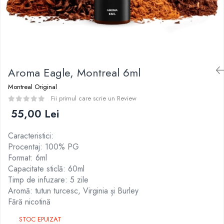
Curieux
BP Mods
Al-Kimiya
Bearded Viking
Azhad's Elixirs
Creavap
Black Note
Cthulhu
Blendfeel
Atmos Lab
Cyber Flavour
Aroma Eagle, Montreal 6ml
Alexa
Atmos Lab
Montreal Original
D-F
Chemnovatic
Fii primul care scrie un Review
Eleaf
Babel
55,00 Lei
Efest
D-F
Demon Killer
Caracteristici:
Dinner Lady
DigiFlavor
Procentaj: 100% PG
Full Moon
Freemax
Format: 6ml
Eliquid France
Ehpro
Capacitate sticlă: 60ml
Five Pawns
Timp de infuzare: 5 zile
DotMod
Dainty's
Aromă: tutun turcesc, Virginia și Burley
Elf Bar
Drop
Fără nicotină
Fumytech
Five Drops
STOC EPUIZAT
Element E-liquid