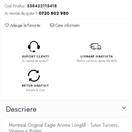
Flavor Art
Ennequadro Mods
Cod Produs:
558422115418
Ennequadro Mods
Early Bird
Ai nevoie de ajutor?
0720 802 980
Drops
G-I
G-I
Adauga la Favorite
Cere informatii
GreenSound
Hydra Vapor
iJoy
Halo
GeekVape
IVG
Innokin
Goldwave
SUPORT CLENTI
LIVRARE GRATUITA
Golisi
Ai nevoie de ajutor?
Pentru comenzi peste 100 RON
Il Biscottificio
HotCig
J-L
HellVape
Liqua
HOHM
RETUR GRATUIT
Juice Sauz
Simplu & Usor
J-L
Lovley Bubbly
Joyetech
King Of The Rings
Descriere
Kangertech
La Tabaccheria
Kizoku
Jungle Fever
JustFog
Montreal Original Eagle Aroma Longfill - Tutun Turcesc,
Loaded
Virginia și Burley
Kamry