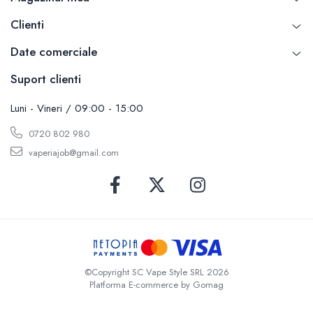
Xtar
Clienti
Vapswarm
Date comerciale
Wiremutation
Vapor Storm
Suport clienti
Vozol
Vape Systems
Luni - Vineri / 09:00 - 15:00
Vaperz Cloud
0720 802 980
XO Havana
vaperiajob@gmail.com
Vypers Vapes
Y-Z
ZQ Vapor
YiHi
©Copyright SC Vape Style SRL 2026
Platforma E-commerce by Gomag