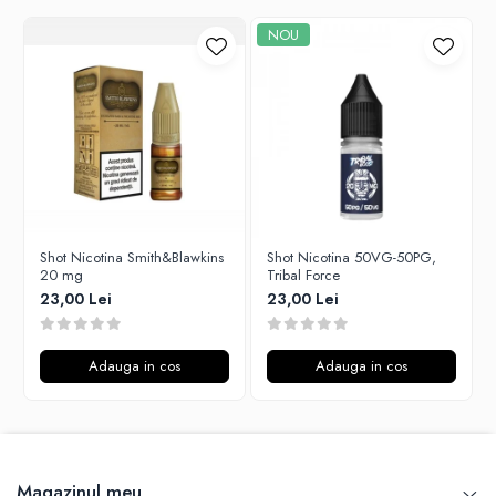
SvoëMesto
NOU
Telli`s Mod
V-X
Vaperia
Wotofo
Vandy Vape
Vapesoon
Vaporam
Shot Nicotina Smith&Blawkins
Shot Nicotina 50VG-50PG,
Vaporesso
20 mg
Tribal Force
Vapeonly
23,00 Lei
23,00 Lei
Wismec
Vaptio
Adauga in cos
Adauga in cos
Voopoo
Vapefly
Voom
Wick'N'Vape
Magazinul meu
Vapepro