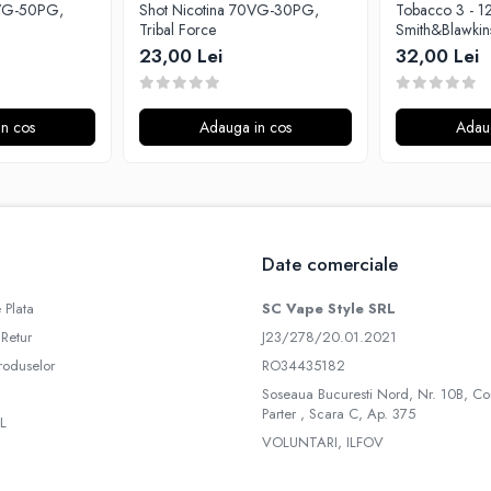
0VG-50PG,
Shot Nicotina 70VG-30PG,
Tobacco 3 - 1
Tribal Force
Smith&Blawkin
23,00 Lei
32,00 Lei
n cos
Adauga in cos
Adau
Date comerciale
 Plata
SC Vape Style SRL
 Retur
J23/278/20.01.2021
roduselor
RO34435182
Soseaua Bucuresti Nord, Nr. 10B, Co
Parter , Scara C, Ap. 375
L
VOLUNTARI, ILFOV