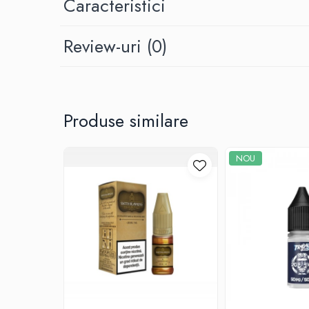
Caracteristici
G-I
Hydra Vapor
Review-uri
(0)
Halo
IVG
Goldwave
Il Biscottificio
J-L
Produse similare
Liqua
Juice Sauz
NOU
Lovley Bubbly
King Of The Rings
La Tabaccheria
Jungle Fever
Loaded
M-O
Monster Vape Labs
Mount Vape