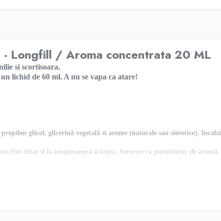
Longfill / Aroma concentrata 20 ML
lie si scortisoara.
 lichid de 60 ml. A nu se vapa ca atare!
opilen glicol, glicerină vegetală si arome (naturale sau sintetice). Incalzit
ri fini chiar si la temperatură scăzută. Servește ca potentiator de aromă. 
baza. Bazele pot fi: 70% VG si 30% PG, 60% VG si 40% PG, 50% VG si 