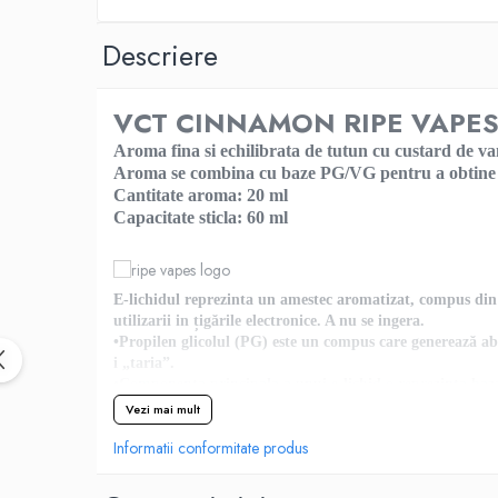
Black Note
Blendfeel
Descriere
Cyber Flavour
Atmos Lab
VCT CINNAMON RIPE VAPES - 
Chemnovatic
Babel
Aroma fina si echilibrata de tutun cu custard de vani
Aroma se combina cu baze PG/VG pentru a obtine un
D-F
Cantitate aroma: 20 ml
Dinner Lady
Capacitate sticla: 60 ml
Full Moon
Eliquid France
Five Pawns
E-lichidul reprezinta un amestec aromatizat, compus din pr
utilizarii in țigările electronice. A nu se ingera.
Dainty's
•Propilen glicolul (PG) este un compus care generează abu
Drop
i „taria”.
Five Drops
•Componenta principala a unui e-lichid o reprezinta 
Vezi mai mult
Flavor Art
Ennequadro Mods
Informatii conformitate produs
Drops