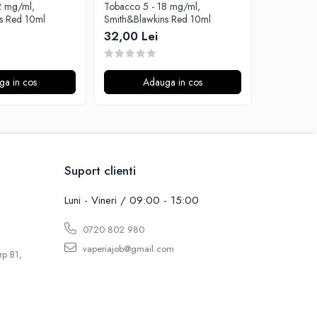
2 mg/ml,
Tobacco 5 - 18 mg/ml,
Tobacco 3 
s Red 10ml
Smith&Blawkins Red 10ml
Smith&Blaw
32,00 Lei
32,00 L
ga in cos
Adauga in cos
A
Suport clienti
Luni - Vineri / 09:00 - 15:00
0720 802 980
vaperiajob@gmail.com
rp B1,