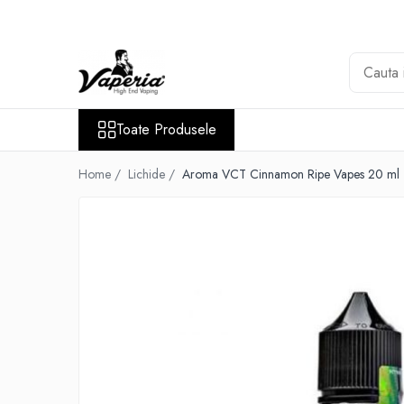
Toate Produsele
Nou
Disposable
Toate Produsele
XO Havana
Vapepro
Home /
Lichide /
Aroma VCT Cinnamon Ripe Vapes 20 ml
Vozol
Element E-liquid
Elf Bar
Besvapin
Lost Mary
Veev
Vuse
Lichide