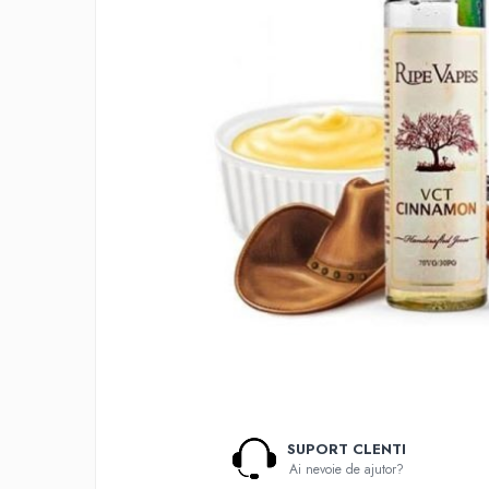
Lichide Nicotinate
Cu Nicotina
Cu Nic Salt
Lichid tigara electronica fara
nicotina
Lichid D.I.Y
Shot Nicotina
Baza
Aroma concentrata
0-9
A-C
Chuffed
Bombo
Curieux
Al-Kimiya
SUPORT CLENTI
Azhad's Elixirs
Ai nevoie de ajutor?