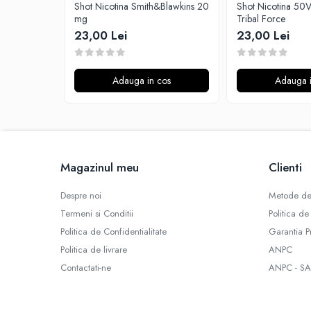
Shot Nicotina Smith&Blawkins 20
Shot Nicotina 5
Omerta
mg
Tribal Force
Nasty Juice
23,00 Lei
23,00 Lei
Montreal Original
OIL4VAP
Ohf!
Adauga in cos
Adauga i
P-R
Quinn's Blend
Ripe Vapes
Ramsey E-Liquids
Magazinul meu
Clienti
Pod Salt
S-U
Despre noi
Metode de
Smith&Blawkins
Termeni si Conditii
Politica de
ToB
Politica de Confidentialitate
Garantia P
Steam Train
Politica de livrare
ANPC
Unsalted
Contactati-ne
ANPC - SA
Tribal Force
Savourea