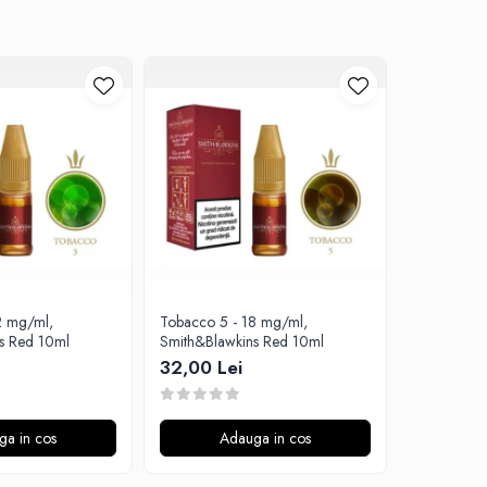
2 mg/ml,
Tobacco 5 - 18 mg/ml,
Tobacco 3 
s Red 10ml
Smith&Blawkins Red 10ml
Smith&Blaw
32,00 Lei
32,00 L
ga in cos
Adauga in cos
A