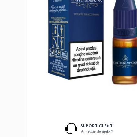
Lichide Nicotinate
Cu Nicotina
Cu Nic Salt
Lichid tigara electronica fara
nicotina
Lichid D.I.Y
Shot Nicotina
Baza
Aroma concentrata
0-9
A-C
Chuffed
Bombo
Curieux
Al-Kimiya
SUPORT CLENTI
Azhad's Elixirs
Ai nevoie de ajutor?