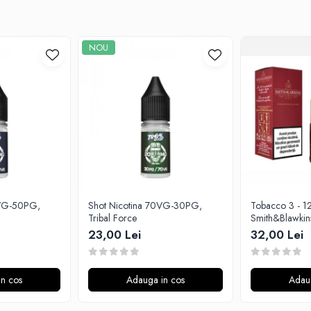
NOU
0VG-50PG,
Shot Nicotina 70VG-30PG,
Tobacco 3 - 1
Tribal Force
Smith&Blawkin
23,00 Lei
32,00 Lei
n cos
Adauga in cos
Adau