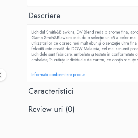
Black Note
Blendfeel
Descriere
Cyber Flavour
Atmos Lab
Lichidul Smith&Blawkins, DV Blend reda o aroma fina, aprop
Chemnovatic
Gama Smith&Blawkins include o selecție unică a celor mai p
Babel
utilizatorilor ce doresc mai mult abur și o senzație ultra f
folosită este creată de DOW Malaesia, cel mai renumit produ
D-F
Lichidele sunt fabricate, ambalate și testate în conformitate
Dinner Lady
ambalate, în cutiuțe individuale de carton, ce conțin sticluțe 
Full Moon
Informatii conformitate produs
Eliquid France
Five Pawns
Caracteristici
Dainty's
Drop
Review-uri
(0)
Five Drops
Flavor Art
Ennequadro Mods
Drops