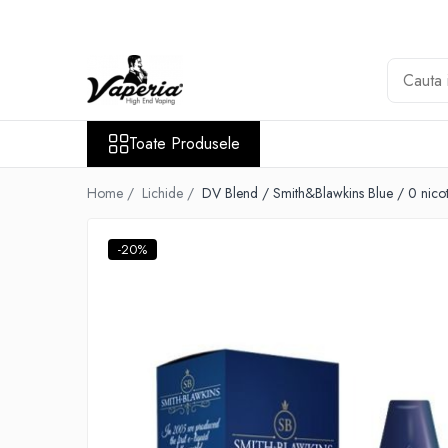
Toate Produsele
Nou
Disposable
Toate Produsele
XO Havana
Vapepro
Home /
Lichide /
DV Blend / Smith&Blawkins Blue / 0 nicot
Vozol
-20%
Element E-liquid
Elf Bar
Besvapin
Lost Mary
Veev
Vuse
Lichide