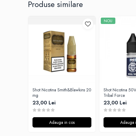
G-I
Produse similare
Hydra Vapor
Halo
NOU
IVG
Goldwave
Il Biscottificio
J-L
Liqua
Juice Sauz
Lovley Bubbly
King Of The Rings
Shot Nicotina Smith&Blawkins 20
Shot Nicotina 5
La Tabaccheria
mg
Tribal Force
Jungle Fever
23,00 Lei
23,00 Lei
Loaded
M-O
Adauga in cos
Adauga i
Monster Vape Labs
Mount Vape