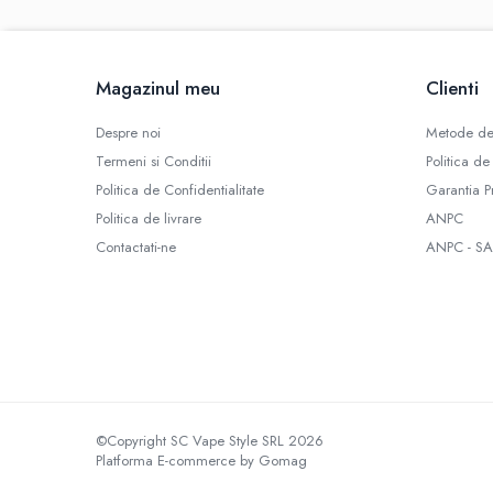
Omerta
Nasty Juice
Montreal Original
Magazinul meu
Clienti
OIL4VAP
Ohf!
Despre noi
Metode de
P-R
Termeni si Conditii
Politica de
Quinn's Blend
Politica de Confidentialitate
Garantia P
Ripe Vapes
Politica de livrare
ANPC
Ramsey E-Liquids
Contactati-ne
ANPC - SA
Pod Salt
S-U
Smith&Blawkins
ToB
Steam Train
Unsalted
©Copyright SC Vape Style SRL 2026
Tribal Force
Platforma E-commerce by Gomag
Savourea