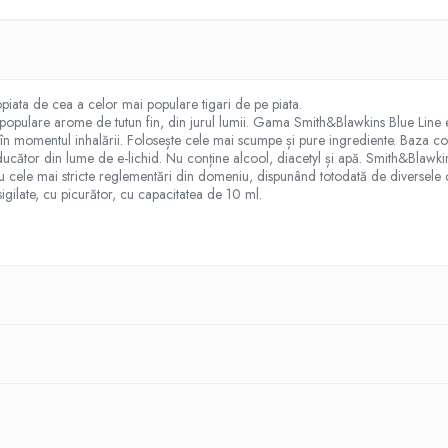
iata de cea a celor mai populare tigari de pe piata.
opulare arome de tutun fin, din jurul lumii. Gama Smith&Blawkins Blue Line es
ină în momentul inhalării. Folosește cele mai scumpe și pure ingrediente. Baza 
cător din lume de e-lichid. Nu conține alcool, diacetyl și apă. Smith&Blawkins
 cu cele mai stricte reglementări din domeniu, dispunând totodată de diversele c
sigilate, cu picurător, cu capacitatea de 10 ml.