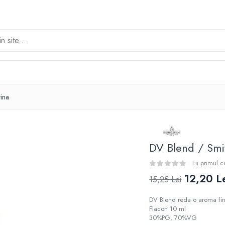
ina
DV Blend / Smi
Fii primul 
12,20 L
15,25 Lei
DV Blend reda o aroma fina
Flacon 10 ml
30%PG, 70%VG