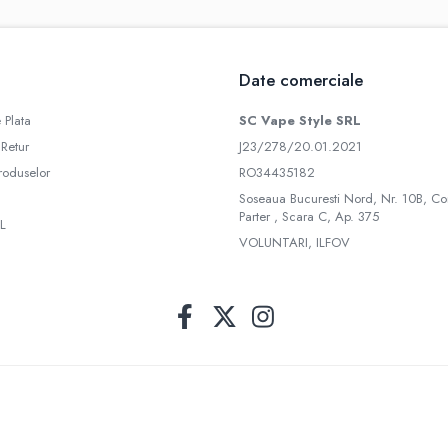
Date comerciale
 Plata
SC Vape Style SRL
 Retur
J23/278/20.01.2021
roduselor
RO34435182
Soseaua Bucuresti Nord, Nr. 10B, Co
Parter , Scara C, Ap. 375
L
VOLUNTARI, ILFOV