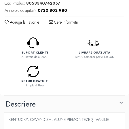
Flavor Art
Cod Produs:
8053340742057
Ennequadro Mods
Ennequadro Mods
Ai nevoie de ajutor?
0720 802 980
Early Bird
Drops
G-I
Adauga la Favorite
Cere informatii
G-I
GreenSound
Hydra Vapor
iJoy
Halo
GeekVape
IVG
Innokin
SUPORT CLENTI
LIVRARE GRATUITA
Goldwave
Ai nevoie de ajutor?
Pentru comenzi peste 100 RON
Golisi
Il Biscottificio
HotCig
J-L
HellVape
Liqua
RETUR GRATUIT
HOHM
Simplu & Usor
Juice Sauz
J-L
Lovley Bubbly
Joyetech
Descriere
King Of The Rings
Kangertech
La Tabaccheria
Kizoku
Jungle Fever
KENTUCKY, CAVENDISH, ALUNE PIEMONTEZE ȘI VANILIE.
JustFog
Loaded
Kamry