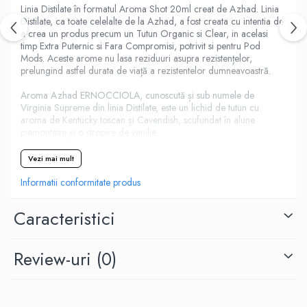
M-O
Linia Distilate în formatul Aroma Shot 20ml creat de Azhad. Linia
Lost Vape
Distilate, ca toate celelalte de la Azhad, a fost creata cu intentia de
Monster Vape Labs
Lost Mary
a crea un produs precum un Tutun Organic si Clear, in acelasi
timp Extra Puternic si Fara Compromisi, potrivit si pentru Pod
Mount Vape
LVE
Mods. Aceste arome nu lasa reziduuri asupra rezistențelor,
Omerta
M-O
prelungind astfel durata de viață a rezistentelor dumneavoastră.
Nasty Juice
Neutral Brand
Aroma Azhad ERNOCCIOLA, cunoscută și sub numele de
Montreal Original
Virginia Supreme din linia Distilate, este un lichid de tutun cu
Nitecore
OIL4VAP
aroma de Kentucky toscan și Cavendish, scufundat în alune
OBS
piemonteze și o stropire de vanilie.
Ohf!
Oxva
P-R
Vezi mai mult
Mark Bugs
Quinn's Blend
ODB
Informatii conformitate produs
Ripe Vapes
Mechlyfe
Ramsey E-Liquids
Caracteristici
Native Wicks
Pod Salt
Muji
S-U
Omerta
Review-uri
(0)
Smith&Blawkins
Mxjo
ToB
Mythical Vapers
Steam Train
P-R