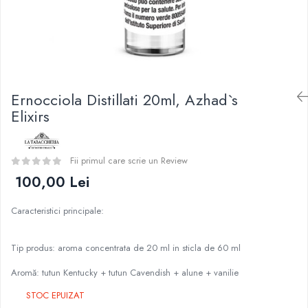
Curieux
BP Mods
Al-Kimiya
Bearded Viking
Azhad's Elixirs
Creavap
Black Note
Cthulhu
Blendfeel
Atmos Lab
Cyber Flavour
Ernocciola Distillati 20ml, Azhad`s
Alexa
Atmos Lab
Elixirs
D-F
Chemnovatic
Eleaf
Babel
Efest
Fii primul care scrie un Review
D-F
Demon Killer
100,00 Lei
Dinner Lady
DigiFlavor
Full Moon
Caracteristici principale:
Freemax
Eliquid France
Ehpro
Five Pawns
Tip produs: aroma concentrata de 20 ml in sticla de 60 ml
DotMod
Dainty's
Elf Bar
Aromă: tutun Kentucky + tutun Cavendish + alune + vanilie
Drop
Fumytech
Five Drops
STOC EPUIZAT
Element E-liquid