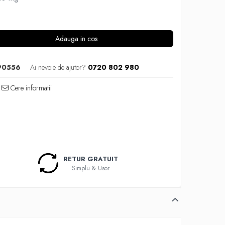
Adauga in cos
90556
Ai nevoie de ajutor?
0720 802 980
Cere informatii
RETUR GRATUIT
Simplu & Usor