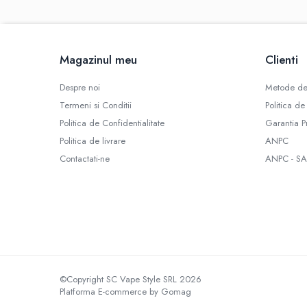
Omerta
Nasty Juice
Montreal Original
Magazinul meu
Clienti
OIL4VAP
Ohf!
Despre noi
Metode de
P-R
Termeni si Conditii
Politica de
Quinn's Blend
Politica de Confidentialitate
Garantia P
Ripe Vapes
Politica de livrare
ANPC
Ramsey E-Liquids
Contactati-ne
ANPC - SA
Pod Salt
S-U
Smith&Blawkins
ToB
Steam Train
Unsalted
©Copyright SC Vape Style SRL 2026
Tribal Force
Platforma E-commerce by Gomag
Savourea