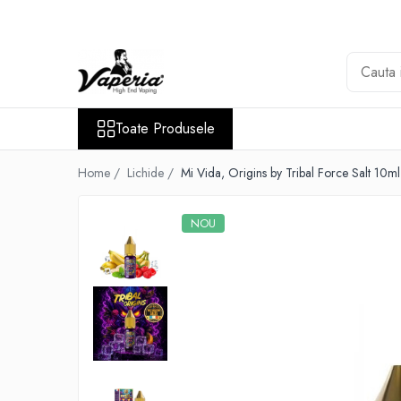
Toate Produsele
Nou
Disposable
Toate Produsele
XO Havana
Vapepro
Home /
Lichide /
Mi Vida, Origins by Tribal Force Salt 10ml
Vozol
NOU
Element E-liquid
Elf Bar
Besvapin
Lost Mary
Veev
Vuse
Lichide