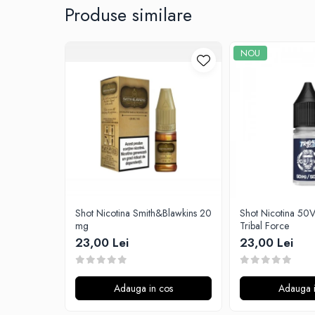
G-I
Produse similare
Hydra Vapor
Halo
NOU
IVG
Goldwave
Il Biscottificio
J-L
Liqua
Juice Sauz
Lovley Bubbly
King Of The Rings
La Tabaccheria
Shot Nicotina Smith&Blawkins 20
Shot Nicotina 5
mg
Tribal Force
Jungle Fever
23,00 Lei
23,00 Lei
Loaded
M-O
Monster Vape Labs
Adauga in cos
Adauga i
Mount Vape