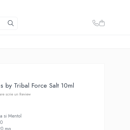
s by Tribal Force Salt 10ml
care scrie un Review
 si Mentol
50
 20 mg