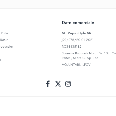
Date comerciale
 Plata
SC Vape Style SRL
 Retur
J23/278/20.01.2021
roduselor
RO34435182
Soseaua Bucuresti Nord, Nr. 10B, Co
Parter , Scara C, Ap. 375
L
VOLUNTARI, ILFOV