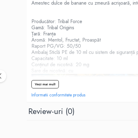
Black Note
Amestec dulce de banane cu zmeură acrișoară, inte
Blendfeel
Cyber Flavour
Producător: Tribal Force
Atmos Lab
Gamă: Tribal Origins
Chemnovatic
Țară: Franța
Aromă: Mentol, Fructat, Proaspăt
Babel
Raport PG/VG: 50/50
D-F
Ambalaj Sticlă PE de 10 ml cu sistem de siguranță 
Capacitate: 10 ml
Dinner Lady
Conținut de nicotină: 20 mg
Full Moon
Sare de nicotină: cu
Eliquid France
Five Pawns
Vezi mai mult
Dainty's
Informatii conformitate produs
Drop
Five Drops
Review-uri
(0)
Flavor Art
Ennequadro Mods
Drops