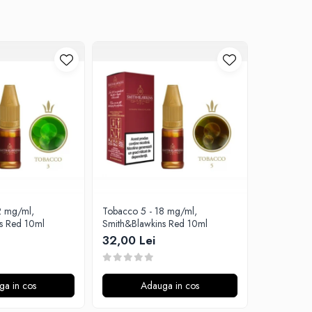
2 mg/ml,
Tobacco 5 - 18 mg/ml,
Tobacco 3 
s Red 10ml
Smith&Blawkins Red 10ml
Smith&Blaw
32,00 Lei
32,00 L
ga in cos
Adauga in cos
A