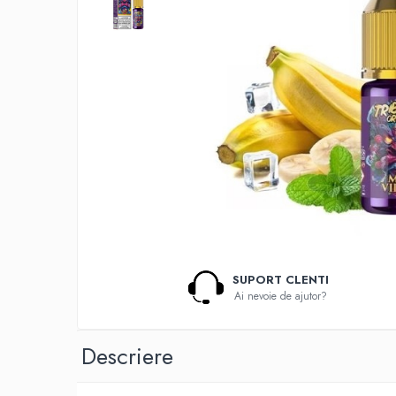
Lichide Nicotinate
Cu Nicotina
Cu Nic Salt
Lichid tigara electronica fara
nicotina
Lichid D.I.Y
Shot Nicotina
Baza
Aroma concentrata
0-9
A-C
SUPORT CLENTI
Chuffed
Ai nevoie de ajutor?
Bombo
Curieux
Descriere
Al-Kimiya
Azhad's Elixirs