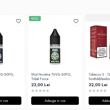
NOU
0VG-50PG,
Shot Nicotina 70VG-30PG,
Tobacco 3 - 1
Tribal Force
Smith&Blawkin
23,00 Lei
32,00 Lei
n cos
Adauga in cos
Adau