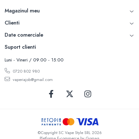
SvoëMesto
Magazinul meu
Telli`s Mod
Clienti
V-X
Vaperia
Date comerciale
Wotofo
Suport clienti
Vandy Vape
Vapesoon
Luni - Vineri / 09:00 - 15:00
Vaporam
0720 802 980
Vaporesso
vaperiajob@gmail.com
Vapeonly
Wismec
Vaptio
Voopoo
Vapefly
Voom
Wick'N'Vape
©Copyright SC Vape Style SRL 2026
Vapepro
Platforma E-commerce by Gomag