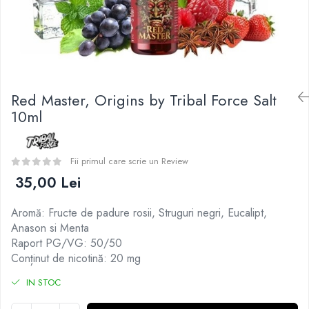
Curieux
BP Mods
Al-Kimiya
Bearded Viking
Azhad's Elixirs
Creavap
Black Note
Cthulhu
Blendfeel
Atmos Lab
Cyber Flavour
Red Master, Origins by Tribal Force Salt
Alexa
Atmos Lab
10ml
D-F
Chemnovatic
Eleaf
Babel
Efest
Fii primul care scrie un Review
D-F
Demon Killer
35,00 Lei
Dinner Lady
DigiFlavor
Full Moon
Aromă: Fructe de padure rosii, Struguri negri, Eucalipt,
Freemax
Eliquid France
Anason si Menta
Ehpro
Five Pawns
Raport PG/VG: 50/50
DotMod
Conținut de nicotină: 20 mg
Dainty's
Elf Bar
Drop
IN STOC
Fumytech
Five Drops
Element E-liquid