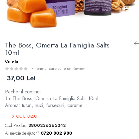
Curieux
BP Mods
Al-Kimiya
Bearded Viking
Azhad's Elixirs
Creavap
Black Note
Cthulhu
Blendfeel
Atmos Lab
Cyber Flavour
The Boss, Omerta La Famiglia Salts
Alexa
Atmos Lab
10ml
D-F
Chemnovatic
Omerta
Eleaf
Babel
Fii primul care scrie un Review
Efest
D-F
37,00 Lei
Demon Killer
Dinner Lady
DigiFlavor
Pachetul contine:
Full Moon
Freemax
1 x The Boss, Omerta La Famiglia Salts 10ml
Eliquid France
Ehpro
Aromă: tutun, nuci, fursecuri, caramel
Five Pawns
DotMod
STOC EPUIZAT
Dainty's
Elf Bar
Drop
Cod Produs:
3800236365242
Fumytech
Five Drops
Ai nevoie de ajutor?
0720 802 980
Element E-liquid