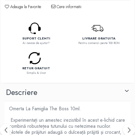
Flavor Art
Ennequadro Mods
Adauga la Favorite
Cere informatii
Ennequadro Mods
Early Bird
Drops
G-I
G-I
GreenSound
Hydra Vapor
iJoy
SUPORT CLENTI
LIVRARE GRATUITA
Halo
Ai nevoie de ajutor?
Pentru comenzi peste 100 RON
GeekVape
IVG
Innokin
Goldwave
Golisi
Il Biscottificio
RETUR GRATUIT
HotCig
Simplu & Usor
J-L
HellVape
Liqua
HOHM
Descriere
Juice Sauz
J-L
Lovley Bubbly
Joyetech
King Of The Rings
Omerta La Famiglia The Boss 10ml.
Kangertech
La Tabaccheria
Kizoku
Experimentați un amestec irezistibil în acest e-lichid care
Jungle Fever
combină robustețea tutunului cu netezimea nucilor.
JustFog
Loaded
Notele de prăjituri adaugă o dulceață prăjită și crocant,
Kamry