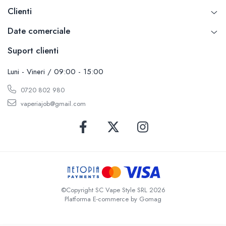
Clienti
SvoëMesto
Telli`s Mod
Date comerciale
V-X
Suport clienti
Vaperia
Wotofo
Luni - Vineri / 09:00 - 15:00
Vandy Vape
0720 802 980
Vapesoon
vaperiajob@gmail.com
Vaporam
Vaporesso
Vapeonly
Wismec
Vaptio
Voopoo
Vapefly
©Copyright SC Vape Style SRL 2026
Voom
Platforma E-commerce by Gomag
Wick'N'Vape
Vapepro