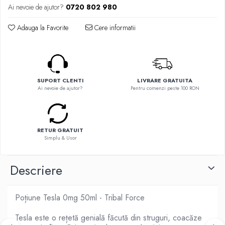
Flavor Art
Ai nevoie de ajutor?
0720 802 980
Ennequadro Mods
Ennequadro Mods
Early Bird
Adauga la Favorite
Cere informatii
Drops
G-I
G-I
GreenSound
Hydra Vapor
iJoy
Halo
GeekVape
SUPORT CLENTI
LIVRARE GRATUITA
IVG
Ai nevoie de ajutor?
Pentru comenzi peste 100 RON
Innokin
Goldwave
Golisi
Il Biscottificio
HotCig
J-L
HellVape
RETUR GRATUIT
Liqua
Simplu & Usor
HOHM
Juice Sauz
J-L
Lovley Bubbly
Descriere
Joyetech
King Of The Rings
Kangertech
La Tabaccheria
Kizoku
Poțiune Tesla 0mg 50ml - Tribal Force
Jungle Fever
JustFog
Loaded
Tesla este o rețetă genială făcută din struguri, coacăze
Kamry