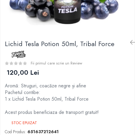
Curieux
BP Mods
Al-Kimiya
Bearded Viking
Azhad's Elixirs
Creavap
Black Note
Cthulhu
Blendfeel
Atmos Lab
Cyber Flavour
Lichid Tesla Potion 50ml, Tribal Force
Alexa
Atmos Lab
D-F
Chemnovatic
Eleaf
Fii primul care scrie un Review
Babel
Efest
120,00 Lei
D-F
Demon Killer
Dinner Lady
Aromă: Struguri, coacăze negre și afine
DigiFlavor
Full Moon
Pachetul contibe:
Freemax
Eliquid France
1 x Lichid Tesla Potion 50ml, Tribal Force
Ehpro
Five Pawns
DotMod
Acest produs beneficiaza de transport gratuit!
Dainty's
Elf Bar
Drop
STOC EPUIZAT
Fumytech
Five Drops
Cod Produs:
651637212641
Element E-liquid