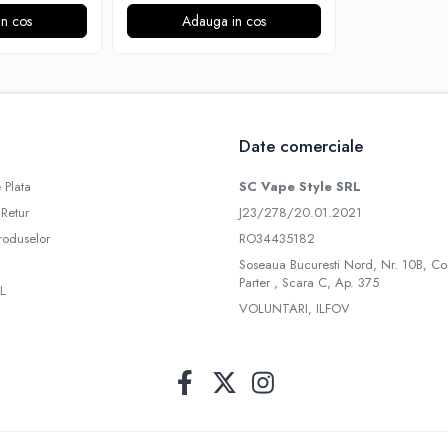
n cos
Adauga in cos
Date comerciale
 Plata
SC Vape Style SRL
 Retur
J23/278/20.01.2021
roduselor
RO34435182
Soseaua Bucuresti Nord, Nr. 10B, Co
Parter , Scara C, Ap. 375
L
VOLUNTARI, ILFOV