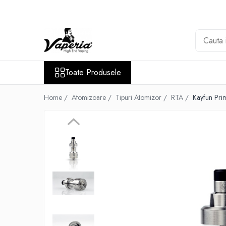
Toate Produsele
Nou
Disposable
Toate Produsele
XO Havana
Vapepro
Home /
Atomizoare /
Tipuri Atomizor /
RTA /
Kayfun Pri
Vozol
Element E-liquid
Elf Bar
Besvapin
Lost Mary
Veev
Vuse
Lichide