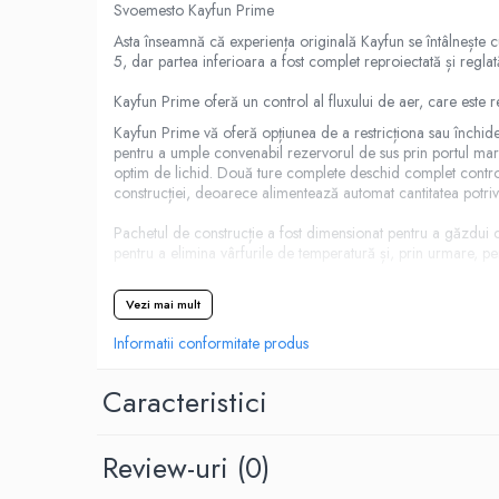
Black Note
Svoemesto Kayfun Prime
Blendfeel
Asta înseamnă că experiența originală Kayfun se întâlnește c
5, dar partea inferioara a fost complet reproiectată și regla
Cyber Flavour
Atmos Lab
Kayfun Prime oferă un control al fluxului de aer, care este r
Chemnovatic
Kayfun Prime vă oferă opțiunea de a restricționa sau închide 
Babel
pentru a umple convenabil rezervorul de sus prin portul ma
optim de lichid. Două ture complete deschid complet controlu
D-F
construcției, deoarece alimentează automat cantitatea potrivi
Dinner Lady
Pachetul de construcție a fost dimensionat pentru a găzdui co
Full Moon
pentru a elimina vârfurile de temperatură și, prin urmare, p
Eliquid France
Odată cu platforma de construcție, camera de evaporare s-a m
Five Pawns
Vezi mai mult
Dainty's
Kayfun Prime vine cu două tipuri de șuruburi bobină, șurub cu 
Informatii conformitate produs
Drop
Caracteristici tehnice
Five Drops
Caracteristici
Tip anti-caldura cu incrustatie POM (gravata)
Flavor Art
Umplutura de sus
Ennequadro Mods
Sticlă borosilicată
Review-uri
(0)
Controlul lichidului (complet reglabil)
Drops
Izolator PEEK