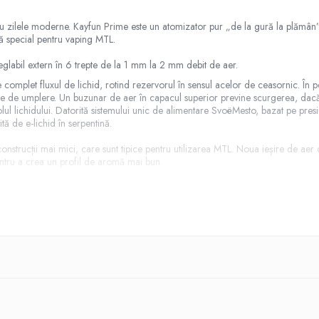
u zilele moderne. Kayfun Prime este un atomizator pur „de la gură la plămân”.
tă special pentru vaping MTL.
eglabil extern în 6 trepte de la 1 mm la 2 mm debit de aer.
complet fluxul de lichid, rotind rezervorul în sensul acelor de ceasornic. În p
re de umplere. Un buzunar de aer în capacul superior previne scurgerea, dacă
l lichidului. Datorită sistemului unic de alimentare SvoëMesto, bazat pe pres
tă de e-lichid în serpentină.
nstrucții mai mici, care sunt tipice pentru utilizarea MTL. Noua ieșire de aer d
entru a crea un profil de aromă mai bun.
icșorat și pentru a condensa vaporii și pentru a vă oferi o experiență bogată
cap Phillips și șurub cu cap fante. Acestea nu sunt preinstalate, tipul preferat p