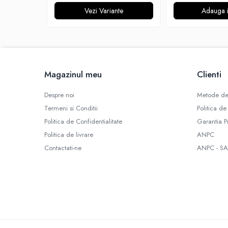
Omerta
Vezi Variante
Adauga i
Nasty Juice
Montreal Original
OIL4VAP
Ohf!
P-R
Magazinul meu
Clienti
Quinn's Blend
Despre noi
Metode de
Ripe Vapes
Termeni si Conditii
Politica de
Ramsey E-Liquids
Politica de Confidentialitate
Garantia P
Pod Salt
Politica de livrare
ANPC
S-U
Contactati-ne
ANPC - SA
Smith&Blawkins
ToB
Steam Train
Unsalted
Tribal Force
Savourea