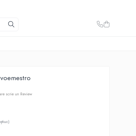
Svoemestro
care scrie un Review
știuc)