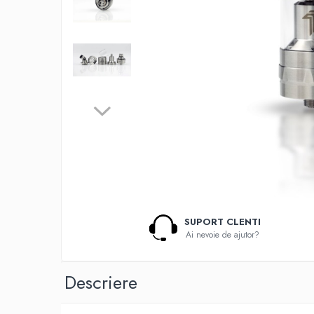
Lichide Nicotinate
Cu Nicotina
Cu Nic Salt
Lichid tigara electronica fara
nicotina
Lichid D.I.Y
Shot Nicotina
Baza
Aroma concentrata
0-9
A-C
SUPORT CLENTI
Chuffed
Ai nevoie de ajutor?
Bombo
Curieux
Descriere
Al-Kimiya
Azhad's Elixirs