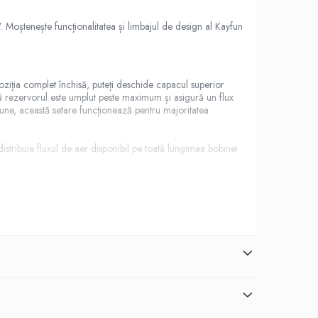
 Moștenește funcționalitatea și limbajul de design al Kayfun
oziția complet închisă, puteți deschide capacul superior
 rezervorul este umplut peste maximum și asigură un flux
iune, această setare funcționează pentru majoritatea
istribuie fluxul de aer disponibil pe toată lungimea bobinei
 și aromată, chiar și la puteri mai mici.
oate fi selectat din trusa de înlocuire furnizată.