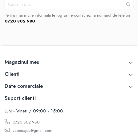
Curieux
BP Mods
Al-Kimiya
Bearded Viking
Pentru mai multe informatii te rog sa ne contactezi la numarul de telefon
Azhad's Elixirs
0720 802 980
Creavap
Black Note
Cthulhu
Blendfeel
Atmos Lab
Cyber Flavour
Alexa
Atmos Lab
D-F
Chemnovatic
Magazinul meu
Eleaf
Babel
Efest
Clienti
D-F
Demon Killer
Dinner Lady
Date comerciale
DigiFlavor
Full Moon
Freemax
Suport clienti
Eliquid France
Ehpro
Five Pawns
Luni - Vineri / 09:00 - 15:00
DotMod
Dainty's
Elf Bar
0720 802 980
Drop
Fumytech
vaperiajob@gmail.com
Five Drops
Element E-liquid