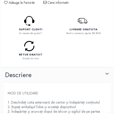
Flavor Art
Adauga la Favorite
Cere informatii
Ennequadro Mods
Ennequadro Mods
Early Bird
Drops
G-I
G-I
GreenSound
Hydra Vapor
SUPORT CLENTI
LIVRARE GRATUITA
iJoy
Ai nevoie de ajutor?
Pentru comenzi peste 100 RON
Halo
GeekVape
IVG
Innokin
Goldwave
Golisi
RETUR GRATUIT
Il Biscottificio
HotCig
Simplu & Usor
J-L
HellVape
Liqua
HOHM
Descriere
Juice Sauz
J-L
Lovley Bubbly
Joyetech
King Of The Rings
Kangertech
MOD DE UTILIZARE:
La Tabaccheria
Kizoku
1. Deschideți cutia exterioară de carton și îndepărtați conținutul
Jungle Fever
JustFog
2. Rupeți ambalajul foliei și scoateți dispozitivul
Loaded
3. Îndepărtați și aruncați dopul de silicon și sigiliul de pe partea
Kamry