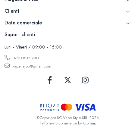
SvoëMesto
Clienti
Telli`s Mod
Date comerciale
V-X
Vaperia
Suport clienti
Wotofo
Luni - Vineri / 09:00 - 15:00
Vandy Vape
Vapesoon
0720 802 980
Vaporam
vaperiajob@gmail.com
Vaporesso
Vapeonly
Wismec
Vaptio
Voopoo
Vapefly
©Copyright SC Vape Style SRL 2026
Voom
Platforma E-commerce by Gomag
Wick'N'Vape
Vapepro