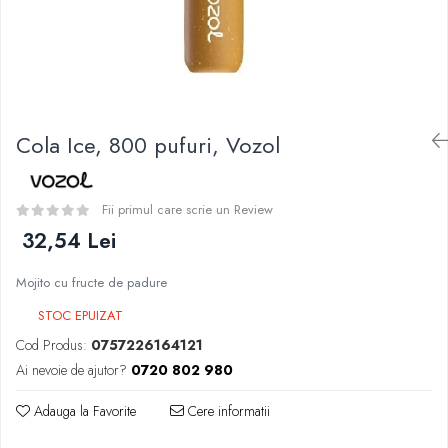
Curieux
BP Mods
Al-Kimiya
Bearded Viking
Azhad's Elixirs
Creavap
Black Note
Cthulhu
Blendfeel
Atmos Lab
Cyber Flavour
Cola Ice, 800 pufuri, Vozol
Besvapin
Atmos Lab
Alexa
Chemnovatic
D-F
Fii primul care scrie un Review
Babel
Eleaf
32,54 Lei
D-F
Efest
Dinner Lady
Mojito cu fructe de padure
Demon Killer
Full Moon
DigiFlavor
STOC EPUIZAT
Eliquid France
Freemax
Cod Produs:
0757226164121
Five Pawns
Ehpro
Ai nevoie de ajutor?
0720 802 980
Dainty's
DotMod
Drop
Adauga la Favorite
Cere informatii
Elf Bar
Five Drops
Fumytech