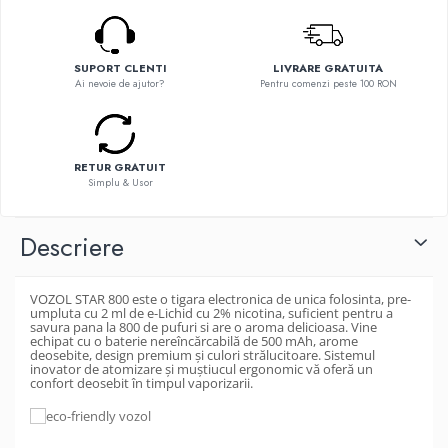
Flavor Art
Element E-liquid
Ennequadro Mods
Ennequadro Mods
Drops
Early Bird
SUPORT CLENTI
LIVRARE GRATUITA
G-I
Ai nevoie de ajutor?
Pentru comenzi peste 100 RON
G-I
Hydra Vapor
GreenSound
Halo
iJoy
IVG
RETUR GRATUIT
GeekVape
Simplu & Usor
Goldwave
Innokin
Il Biscottificio
Golisi
Descriere
J-L
HotCig
Liqua
HellVape
VOZOL STAR 800 este o tigara electronica de unica folosinta, pre-
Juice Sauz
HOHM
umpluta cu 2 ml de e-Lichid cu 2% nicotina, suficient pentru a
Lovley Bubbly
savura pana la 800 de pufuri si are o aroma delicioasa. Vine
J-L
echipat cu o baterie nereîncărcabilă de 500 mAh, arome
King Of The Rings
deosebite, design premium și culori strălucitoare. Sistemul
Joyetech
inovator de atomizare și muștiucul ergonomic vă oferă un
La Tabaccheria
confort deosebit în timpul vaporizarii.
Kangertech
Jungle Fever
Kizoku
Loaded
JustFog