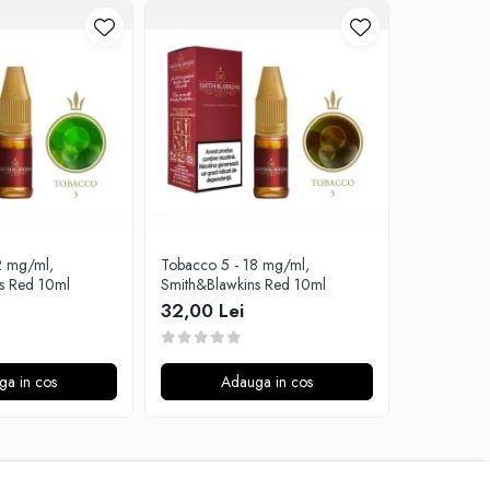
2 mg/ml,
Tobacco 5 - 18 mg/ml,
Tobacco 3 
s Red 10ml
Smith&Blawkins Red 10ml
Smith&Blaw
32,00 Lei
32,00 L
ga in cos
Adauga in cos
A