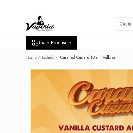
Toate Produsele
Nou
Disposable
Toate Produsele
XO Havana
Vapepro
Home /
Lichide /
Caramel Custard 10 ml, Valkiria
Vozol
Element E-liquid
Elf Bar
Besvapin
Lost Mary
Veev
Vuse
Lichide