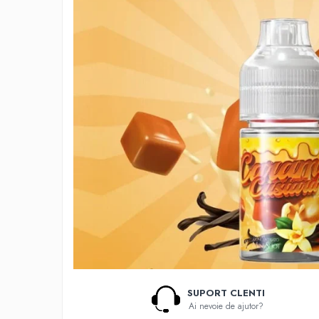
Lichide Nicotinate
Cu Nicotina
Cu Nic Salt
Lichid tigara electronica fara
nicotina
Lichid D.I.Y
Shot Nicotina
Baza
Aroma concentrata
0-9
A-C
Chuffed
Bombo
Curieux
Al-Kimiya
SUPORT CLENTI
Azhad's Elixirs
Ai nevoie de ajutor?