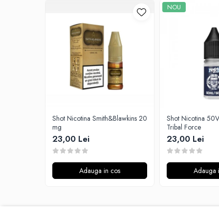
G-I
NOU
Hydra Vapor
Halo
IVG
Goldwave
Il Biscottificio
J-L
Liqua
Juice Sauz
Shot Nicotina Smith&Blawkins 20
Shot Nicotina 5
Lovley Bubbly
mg
Tribal Force
King Of The Rings
23,00 Lei
23,00 Lei
La Tabaccheria
Jungle Fever
Adauga in cos
Adauga i
Loaded
M-O
Monster Vape Labs
Mount Vape