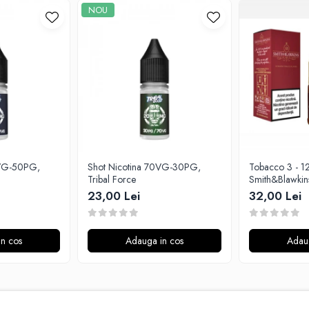
NOU
0VG-50PG,
Shot Nicotina 70VG-30PG,
Tobacco 3 - 1
Tribal Force
Smith&Blawkin
23,00 Lei
32,00 Lei
n cos
Adauga in cos
Adau