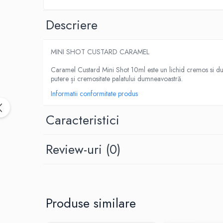
Black Note
Blendfeel
Descriere
Cyber Flavour
Atmos Lab
MINI SHOT CUSTARD CARAMEL
Chemnovatic
Babel
Caramel Custard Mini Shot 10ml este un lichid cremos si du
putere și cremositate palatului dumneavoastră.
D-F
Informatii conformitate produs
Dinner Lady
Full Moon
Caracteristici
Eliquid France
Five Pawns
Review-uri
(0)
Dainty's
Drop
Five Drops
Flavor Art
Ennequadro Mods
Produse similare
Drops