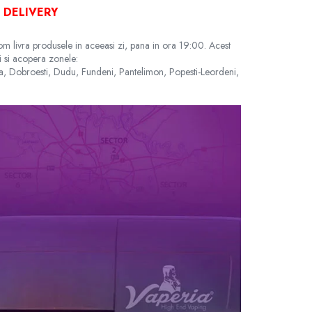
S DELIVERY
vom livra produsele in aceeasi zi, pana in ora 19:00. Acest
i si acopera zonele:
na, Dobroesti, Dudu, Fundeni, Pantelimon, Popesti-Leordeni,