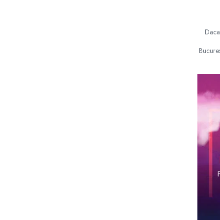
G-I
Hydra Vapor
Halo
Daca 
IVG
Bucures
Goldwave
Il Biscottificio
J-L
Liqua
Juice Sauz
Lovley Bubbly
King Of The Rings
La Tabaccheria
Jungle Fever
Loaded
M-O
Monster Vape Labs
Mount Vape