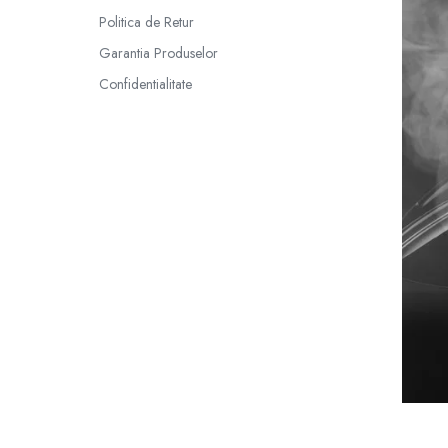
Lichide Nicotinate
Politica de Retur
Cu Nicotina
Garantia Produselor
Cu Nic Salt
Confidentialitate
Lichid tigara electronica fara
nicotina
Lichid D.I.Y
Shot Nicotina
Baza
Aroma concentrata
0-9
A-C
Chuffed
Bombo
Curieux
Al-Kimiya
Azhad's Elixirs