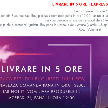
LIVRARE IN 5 ORE - EXPRES
Cum? Livrare in 5 ore?
esti din Bucuresti sau Ilfov, plaseaza comanda pana in ora 12:00, iar noi iti 
serviciu percepe o taxa de transport de 23 le
ti (Cele 6 sectoare), Judetul Ilfov pana la Soseaua de Centura (Catelu, Chiaj
Rosu, Voluntari).