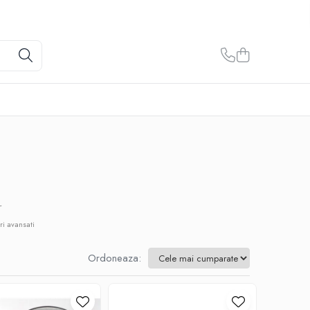
r
ri avansati
Ordoneaza: