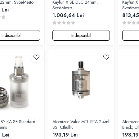
 22mm, SvoëMesto
Kayfun X SE DLC 24mm,
Kayfun 
SvoëMesto
SvoëMes
 Lei
1.006,64 Lei
813,45
Indisponibil
Indisponibil
 BY KA SE Standard,
Atomizor Valor MTL RTA 2.4ml
Atomizor
tems
SS, Cthulhu
Black, Ct
 Lei
193,19 Lei
193,19