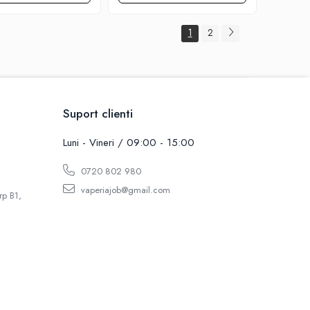
1
2
Suport clienti
Luni - Vineri / 09:00 - 15:00
0720 802 980
vaperiajob@gmail.com
rp B1,