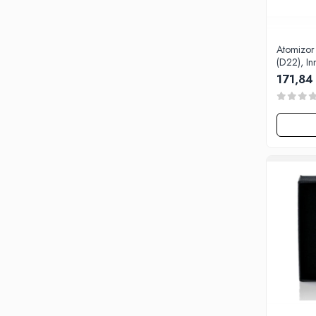
G-I
Hydra Vapor
Halo
Atomizor
IVG
(D22), In
171,84 
Goldwave
Il Biscottificio
J-L
Liqua
Juice Sauz
Lovley Bubbly
King Of The Rings
La Tabaccheria
Jungle Fever
Loaded
M-O
Monster Vape Labs
Mount Vape