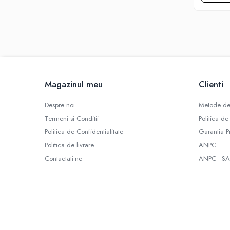
SBS
Mod
Electronic
Mecanic
Atomizoare
Consumabile
Magazinul meu
Clienti
Rezistente Vape
Geamuri
Despre noi
Metode de
Conectori
Termeni si Conditii
Politica de
Role Sarma
Politica de Confidentialitate
Garantia P
Rezistente D.I.Y
Politica de livrare
ANPC
Bumbac
Contactati-ne
ANPC - SA
Cartuse
Baze RBA / RTA
Tipuri Atomizor
Tank
Clearomizor