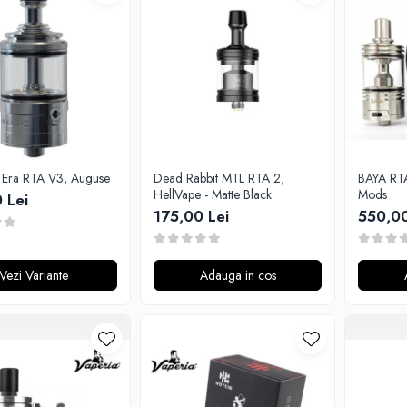
 Era RTA V3, Auguse
Dead Rabbit MTL RTA 2,
BAYA RTA
HellVape - Matte Black
Mods
 Lei
175,00 Lei
550,00
Vezi Variante
Adauga in cos