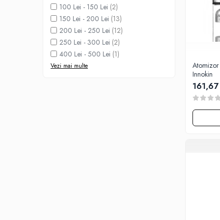
Black Note
100 Lei - 150 Lei
(2)
Blendfeel
150 Lei - 200 Lei
(13)
Cyber Flavour
200 Lei - 250 Lei
(12)
Atmos Lab
250 Lei - 300 Lei
(2)
Chemnovatic
400 Lei - 500 Lei
(1)
Atomizor
Babel
Vezi mai multe
Innokin
D-F
161,67
Dinner Lady
Full Moon
Eliquid France
Five Pawns
Dainty's
Drop
Five Drops
Flavor Art
Ennequadro Mods
Drops