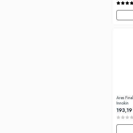
Tabacchifcio 3.0
The Vaping Gentlemen Club
TNT Vape
V-X
Vampire Vape
Vap'Land
Valkiria
Y-Z
Kit
Incepator
Vape Pen
Box
Ares Fin
Vape Pod
Innokin
Avansat
193,19
Box
Pod