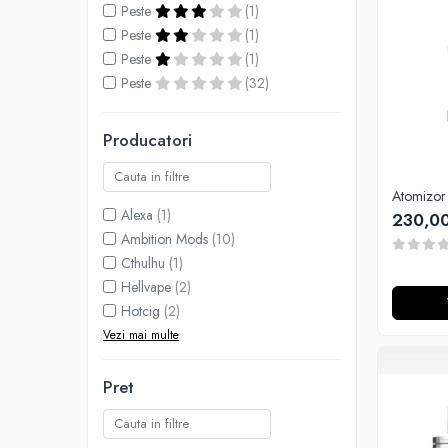
Peste
(1)
Lichide Nicotinate
Peste
(1)
Cu Nicotina
Peste
(1)
Cu Nic Salt
Peste
(32)
Lichid tigara electronica fara
nicotina
Producatori
Lichid D.I.Y
Shot Nicotina
Atomizor
Baza
Alexa
(1)
230,00
Aroma concentrata
Ambition Mods
(10)
0-9
Cthulhu
(1)
Hellvape
(2)
A-C
Hotcig
(2)
Chuffed
Vezi mai multe
Bombo
Curieux
Pret
Al-Kimiya
Azhad's Elixirs