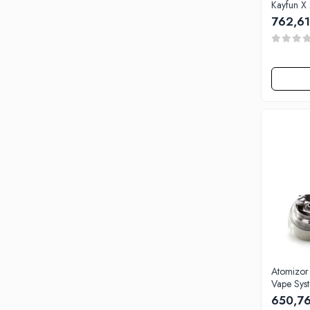
Kayfun X
Omerta
762,61
Nasty Juice
Montreal Original
OIL4VAP
Ohf!
P-R
Quinn's Blend
Ripe Vapes
Ramsey E-Liquids
Pod Salt
S-U
Smith&Blawkins
ToB
Steam Train
Unsalted
Atomizor
Vape Sys
Tribal Force
650,76
Savourea