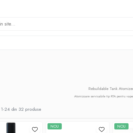
Rebuildable Tank Atomize
Atomizoare servisabile tip RTA pentru vape
1-
24
din
32
produse
NOU
NOU