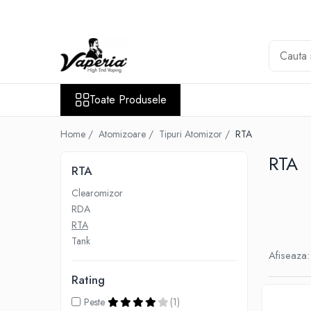
Toate Produsele
Nou
Disposable
Toate Produsele
XO Havana
Vapepro
Home /
Atomizoare /
Tipuri Atomizor /
RTA
Vozol
RTA
RTA
Element E-liquid
Clearomizor
Elf Bar
RDA
Besvapin
RTA
Lost Mary
Tank
Afiseaza:
Veev
Rating
Vuse
Peste
(1)
Lichide