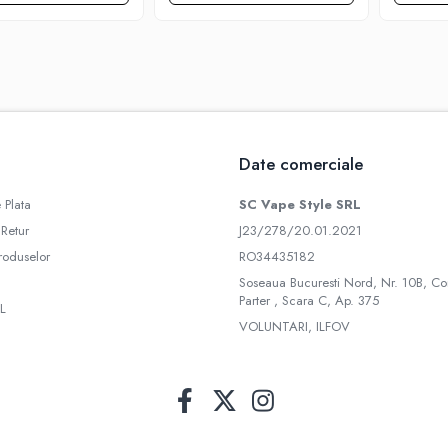
Date comerciale
 Plata
SC Vape Style SRL
 Retur
J23/278/20.01.2021
roduselor
RO34435182
Soseaua Bucuresti Nord, Nr. 10B, Co
Parter , Scara C, Ap. 375
L
VOLUNTARI, ILFOV