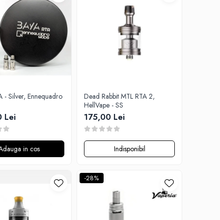
 - Silver, Ennequadro
Dead Rabbit MTL RTA 2,
HellVape - SS
 Lei
175,00 Lei
Adauga in cos
Indisponibil
-28%